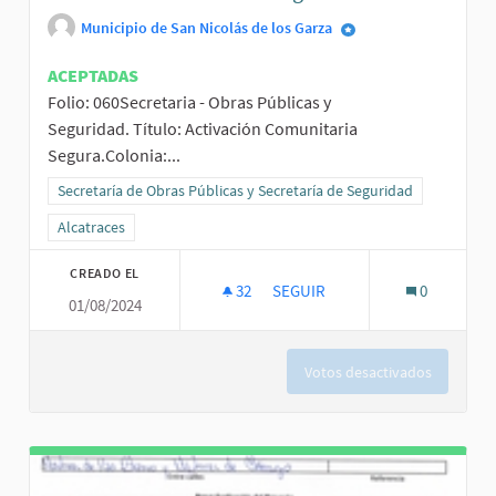
Municipio de San Nicolás de los Garza
ACEPTADAS
Folio: 060Secretaria - Obras Públicas y
Seguridad. Título: Activación Comunitaria
Segura.Colonia:...
Resultados al filtrar por la categoría: Secretaría de Obras Públicas
Secretaría de Obras Públicas y Secretaría de Seguridad
Resultados al filtrar por el ámbito: Alcatraces
Alcatraces
CREADO EL
32
32 SEGUIDORAS
SEGUIR
0
01/08/2024
ACTIVACIÓN COMUNITARIA SEG
Votos desactivados