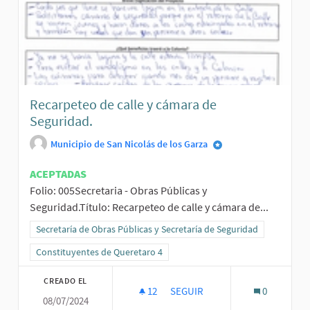
Recarpeteo de calle y cámara de
Seguridad.
Municipio de San Nicolás de los Garza
ACEPTADAS
Folio: 005Secretaria - Obras Públicas y
Seguridad.Título: Recarpeteo de calle y cámara de...
Resultados al filtrar por la categoría: Secretaría de Obras Públicas
Secretaría de Obras Públicas y Secretaría de Seguridad
Resultados al filtrar por el ámbito: Constituyentes de Queretaro 4
Constituyentes de Queretaro 4
CREADO EL
12
12 SEGUIDORAS
SEGUIR
0
08/07/2024
RECARPETEO DE CALLE Y CÁMA