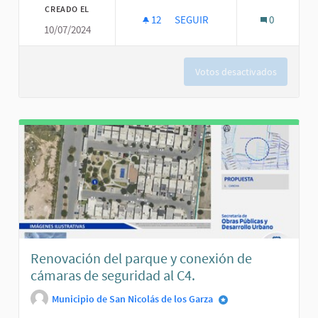
CREADO EL
12
12 SEGUIDORAS
SEGUIR
0
10/07/2024
ESTAMOS VIGILADOS.
Votos desactivados
Renovación del parque y conexión de
cámaras de seguridad al C4.
Municipio de San Nicolás de los Garza