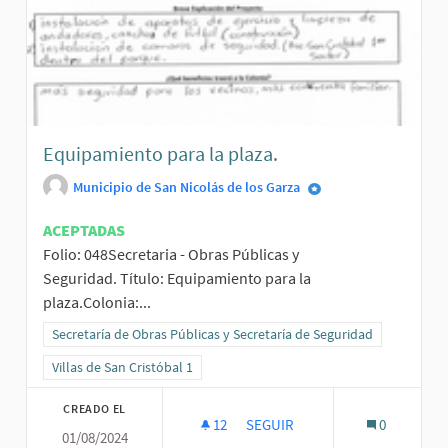
Equipamiento para la plaza.
Municipio de San Nicolás de los Garza
ACEPTADAS
Folio: 048Secretaria - Obras Públicas y
Seguridad. Título: Equipamiento para la
plaza.Colonia:...
Resultados al filtrar por la categoría: Secretaría de Obras Públicas
Secretaría de Obras Públicas y Secretaría de Seguridad
Resultados al filtrar por el ámbito: Villas de San Cristóbal 1
Villas de San Cristóbal 1
CREADO EL
12
12 SEGUIDORAS
SEGUIR
0
01/08/2024
EQUIPAMIENTO PARA LA PLAZA.