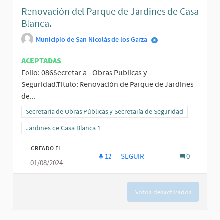
Renovación del Parque de Jardines de Casa
Blanca.
Municipio de San Nicolás de los Garza
ACEPTADAS
Folio: 086Secretaria - Obras Publicas y
Seguridad.Título: Renovación de Parque de Jardines
de...
Resultados al filtrar por la categoría: Secretaría de Obras Públicas
Secretaría de Obras Públicas y Secretaría de Seguridad
Resultados al filtrar por el ámbito: Jardines de Casa Blanca 1
Jardines de Casa Blanca 1
CREADO EL
12
12 SEGUIDORAS
SEGUIR
0
01/08/2024
RENOVACIÓN DEL PARQUE DE J
Votos desactivados