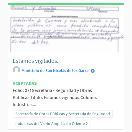
Estamos vigilados.
Municipio de San Nicolás de los Garza
ACEPTADAS
Folio: 071Secretaria - Seguridad y Obras
Públicas.Título: Estamos vigilados.Colonia:
Industrias...
Resultados al filtrar por la categoría: Secretaría de Obras Públicas
Secretaría de Obras Públicas y Secretaría de Seguridad
Resultados al filtrar por el ámbito: Industrias del Vidrio Ampliación
Industrias del Vidrio Ampliación Oriente 2