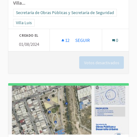
Villa...
Resultados al filtrar por la categoría: Secretaría de Obras Públicas
Secretaría de Obras Públicas y Secretaría de Seguridad
Resultados al filtrar por el ámbito: Villa Luis
Villa Luis
CREADO EL
12
12 SEGUIDORAS
SEGUIR
0
01/08/2024
PASEO SEGURO VILLA LUIS
Votos desactivados