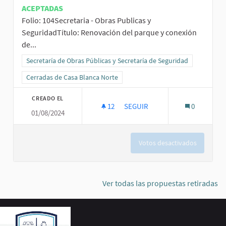
ACEPTADAS
Folio: 104Secretaria - Obras Publicas y
SeguridadTítulo: Renovación del parque y conexión
de...
Resultados al filtrar por la categoría: Secretaría de Obras Públicas
Secretaría de Obras Públicas y Secretaría de Seguridad
Resultados al filtrar por el ámbito: Cerradas de Casa Blanca Norte
Cerradas de Casa Blanca Norte
CREADO EL
12
12 SEGUIDORAS
SEGUIR
0
01/08/2024
RENOVACIÓN DEL PARQUE Y CO
Votos desactivados
Ver todas las propuestas retiradas