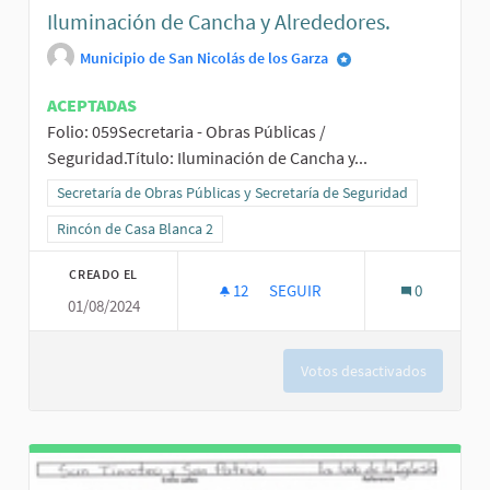
Iluminación de Cancha y Alrededores.
Municipio de San Nicolás de los Garza
ACEPTADAS
Folio: 059Secretaria - Obras Públicas /
Seguridad.Título: Iluminación de Cancha y...
Resultados al filtrar por la categoría: Secretaría de Obras Públicas
Secretaría de Obras Públicas y Secretaría de Seguridad
Resultados al filtrar por el ámbito: Rincón de Casa Blanca 2
Rincón de Casa Blanca 2
CREADO EL
12
12 SEGUIDORAS
SEGUIR
0
01/08/2024
ILUMINACIÓN DE CANCHA Y AL
Votos desactivados