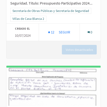
Seguridad. Título: Presupuesto Participativo 2024...
Resultados al filtrar por la categoría: Secretaría de Obras Públicas
Secretaría de Obras Públicas y Secretaría de Seguridad
Resultados al filtrar por el ámbito: Villas de Casa Blanca 2
Villas de Casa Blanca 2
CREADO EL
12
12 SEGUIDORAS
SEGUIR
0
10/07/2024
PRESUPUESTO PARTICIPATIVO 2
Votos desactivados