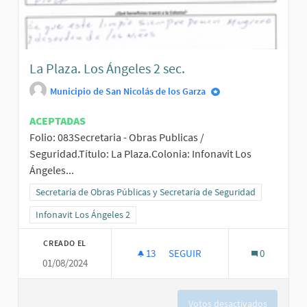
La Plaza. Los Ángeles 2 sec.
Municipio de San Nicolás de los Garza
ACEPTADAS
Folio: 083Secretaria - Obras Publicas /
Seguridad.Título: La Plaza.Colonia: Infonavit Los
Ángeles...
Resultados al filtrar por la categoría: Secretaría de Obras Públicas
Secretaría de Obras Públicas y Secretaría de Seguridad
Resultados al filtrar por el ámbito: Infonavit Los Ángeles 2
Infonavit Los Ángeles 2
CREADO EL
13
13 SEGUIDORAS
SEGUIR
0
01/08/2024
LA PLAZA. LOS ÁNGELES 2 SEC.
Votos desactivados