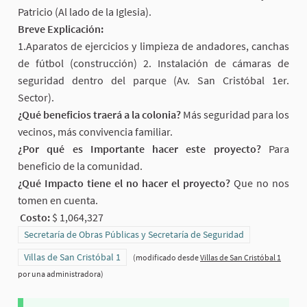
Patricio (Al lado de la Iglesia).
Breve Explicación:
1.Aparatos de ejercicios y limpieza de andadores, canchas
de fútbol (construcción) 2. Instalación de cámaras de
seguridad dentro del parque (Av. San Cristóbal 1er.
Sector).
¿Qué beneficios traerá a la colonia?
Más seguridad para los
vecinos, más convivencia familiar.
¿Por qué es Importante hacer este proyecto?
Para
beneficio de la comunidad.
¿Qué Impacto tiene el no hacer el proyecto?
Que no nos
tomen en cuenta.
Costo:
$ 1,064,327
Resultados al filtrar por la categoría: Secretaría de Obras Públicas y 
Secretaría de Obras Públicas y Secretaría de Seguridad
Resultados al filtrar por el ámbito: Villas de San Cristóbal 1
Villas de San Cristóbal 1
(modificado desde
Villas de San Cristóbal 1
por una administradora)