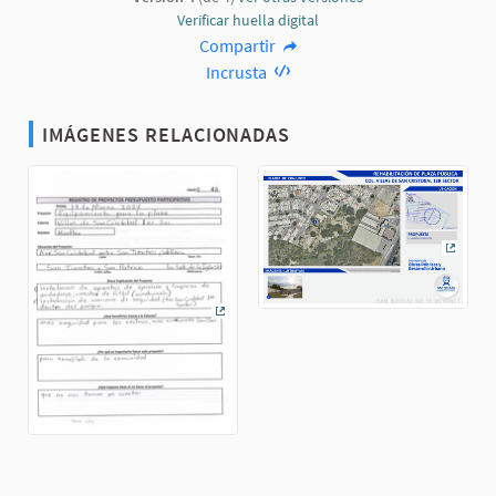
Verificar huella digital
Compartir
Incrusta
IMÁGENES RELACIONADAS
(Enlac
(Enlace externo)