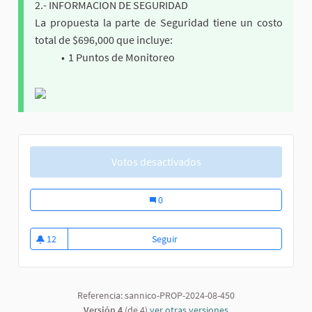
2.- INFORMACION DE SEGURIDAD
La propuesta la parte de Seguridad tiene un costo
total de $696,000 que incluye:
1 Puntos de Monitoreo
Votos desactivados
Equipamiento para la plaza.
0
12
Seguir
Equipamiento para la plaza.
12 seguidoras
Referencia: sannico-PROP-2024-08-450
Versión 4
(de 4)
ver otras versiones