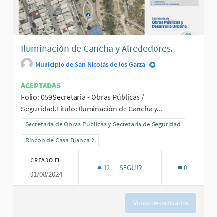
Iluminación de Cancha y Alrededores.
Municipio de San Nicolás de los Garza
ACEPTADAS
Folio: 059Secretaria - Obras Públicas /
Seguridad.Título: Iluminación de Cancha y...
Resultados al filtrar por la categoría: Secretaría de Obras Públicas
Secretaría de Obras Públicas y Secretaría de Seguridad
Resultados al filtrar por el ámbito: Rincón de Casa Blanca 2
Rincón de Casa Blanca 2
CREADO EL
12
12 SEGUIDORAS
SEGUIR
0
01/08/2024
ILUMINACIÓN DE CANCHA Y AL
Votos desactivados