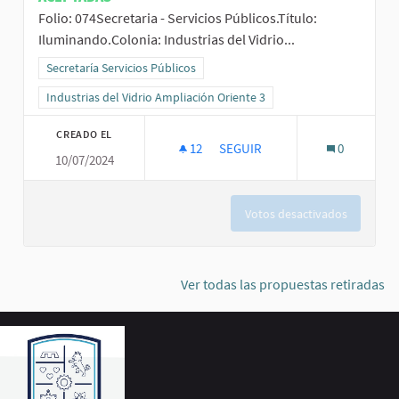
Folio: 074Secretaria - Servicios Públicos.Título:
Iluminando.Colonia: Industrias del Vidrio...
Resultados al filtrar por la categoría: Secretaría Servicios Públicos
Secretaría Servicios Públicos
Resultados al filtrar por el ámbito: Industrias del Vidrio Ampliación
Industrias del Vidrio Ampliación Oriente 3
CREADO EL
12
12 SEGUIDORAS
SEGUIR
0
10/07/2024
ILUMINANDO IND. VIDRIO OTE. 3
Votos desactivados
Ver todas las propuestas retiradas