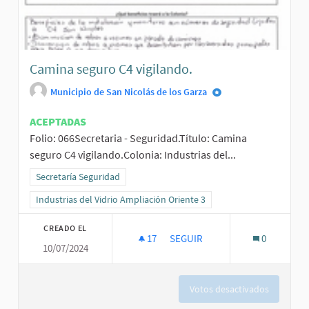
Camina seguro C4 vigilando.
Municipio de San Nicolás de los Garza
ACEPTADAS
Folio: 066Secretaria - Seguridad.Título: Camina
seguro C4 vigilando.Colonia: Industrias del...
Resultados al filtrar por la categoría: Secretaría Seguridad
Secretaría Seguridad
Resultados al filtrar por el ámbito: Industrias del Vidrio Ampliación
Industrias del Vidrio Ampliación Oriente 3
CREADO EL
17
17 SEGUIDORAS
SEGUIR
0
10/07/2024
CAMINA SEGURO C4 VIGILANDO
Votos desactivados