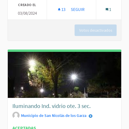
CREADO EL
13
13 SEGUIDORAS
SEGUIR
1
03/08/2024
RECARPETEO DE LA CALLE MEZ
Votos desactivados
Iluminando Ind. vidrio ote. 3 sec.
Municipio de San Nicolás de los Garza
ACEPTADAS