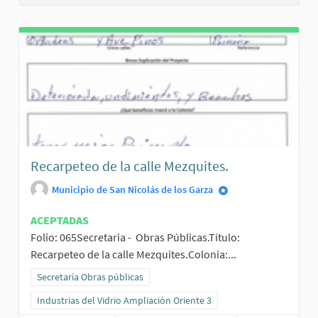
Recarpeteo de la calle Mezquites.
Municipio de San Nicolás de los Garza
ACEPTADAS
Folio: 065Secretaria - Obras Públicas.Título:
Recarpeteo de la calle Mezquites.Colonia:...
Resultados al filtrar por la categoría: Secretaría Obras públicas
Secretaría Obras públicas
Resultados al filtrar por el ámbito: Industrias del Vidrio Ampliación
Industrias del Vidrio Ampliación Oriente 3