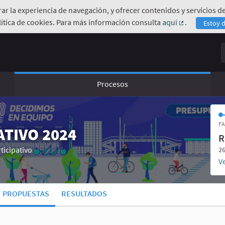
orar la experiencia de navegación, y ofrecer contenidos y servicios
ítica de cookies. Para más información consulta
aquí
.
Estoy 
(Enlace exte
B
Procesos
FA
TIVO 2024
R
ticipativo
26
Ve
PROPUESTAS
RESULTADOS