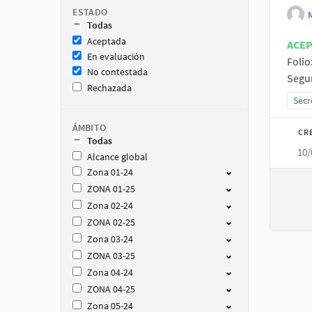
ESTADO
Todas
Aceptada
ACE
En evaluación
Folio
No contestada
Segur
Rechazada
Resu
Secr
ÁMBITO
CR
Todas
10/
Alcance global
Zona 01-24
ZONA 01-25
Zona 02-24
ZONA 02-25
Zona 03-24
ZONA 03-25
Zona 04-24
ZONA 04-25
Zona 05-24