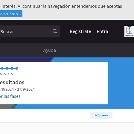
 de interés. Al continuar la navegación entendemos que aceptas
de acuerdo
rno)
uscar
Regístrate
Entra
Ayuda
SE 5 DE 5
esultados
/8/2024 - 27/9/2024
r las fases
Más