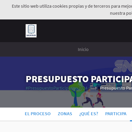
Este sitio web utiliza cookies propias y de terceros para mej
nuestra pol
Inicio
PRESUPUESTO PARTICIPA
#PresupuestoParticipativo2024
Presupuesto Par
(Enlace externo)
EL PROCESO
ZONAS
¿QUÉ ES?
PARTICIPA