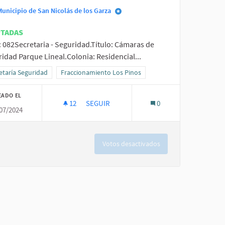
Municipio de San Nicolás de los Garza
PTADAS
: 082Secretaria - Seguridad.Título: Cámaras de
idad Parque Lineal.Colonia: Residencial...
ltados al filtrar por la categoría: Secretaría Seguridad
etaría Seguridad
Resultados al filtrar por el ámbito: Fraccionamiento Lo
Fraccionamiento Los Pinos
EADO EL
12
12 SEGUIDORAS
SEGUIR
0
07/2024
CÁMARAS DE SEGURIDAD PARQUE LINEAL.
Votos desactivados