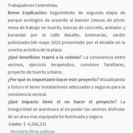
Trabajadores Cetemistas.
Breve Explicación:
Seguimiento de segunda etapa de
parque ecológico de acuerdo al banner (mesas de picnic
mesa de trabajo en huerto, bancas de concreto, andador y
barandal por la calle Basalto, luminarias, Jardín
polinizador)de mayo 2023 presentado por el Alcalde en la
concha acústica de la plaza.
¿Qué beneficios traerá a la colonia?
La convivencia entre
vecinos, ejercicio terapéutico, convivios familiares,
proyecto de huerto urbano.
¿Por qué es Importante hacer este proyecto?
Visualizando
a futuro el tener instalaciones adecuadas y seguras para la
convivencia vecinal.
¿Qué Impacto tiene el no hacer el proyecto?
La
inseguridad se acentuara al no poder los vecinos disfrutar
de un área mas equipada he iluminada y segura.
Costo:
$ 4,266,231
Resultados al filtrar por la categoría: Secretaría Obras públicas
Secretaría Obras públicas