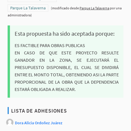
Resultados al filtrar por el ámbito: Parque La Talaverna
Parque La Talaverna
(modificado desde
Parque La Talaverna
por una
administradora)
Esta propuesta ha sido aceptada porque:
ES FACTIBLE PARA OBRAS PUBLICAS
EN CASO DE QUE ESTE PROYECTO RESULTE
GANADOR EN LA ZONA, SE EJECUTARÁ EL
PRESUPUESTO DISPONIBLE, EL CUAL SE DIVIDIRÁ
ENTRE EL MONTO TOTAL, OBTENIENDO ASI LA PARTE
PROPORCIONAL DE LA OBRA QUE LA DEPENDENCIA
ESTARÁ OBLIGADA A REALIZAR.
LISTA DE ADHESIONES
Dora Alicia Ordoñez Juárez