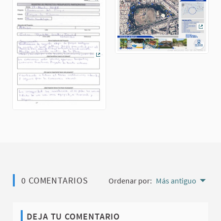
(Enlac
(Enlace externo)
0 COMENTARIOS
Ordenar por:
Más antiguo
DEJA TU COMENTARIO