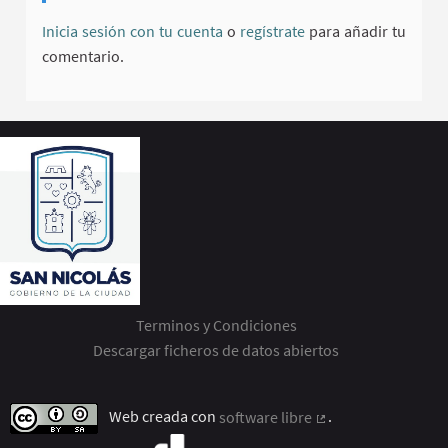
Inicia sesión con tu cuenta
o
regístrate
para añadir tu
comentario.
Terminos y Condiciones
Descargar ficheros de datos abiertos
Web creada con
software libre
.
(Enlace externo)