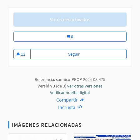
Votos desactivados
Renovación del Parque.
0
12
Seguir
Renovación del Parque.
12 seguidoras
Referencia: sannico-PROP-2024-08-475
Versión 3
(de 3)
ver otras versiones
Verificar huella digital
Compartir
Incrusta
IMÁGENES RELACIONADAS