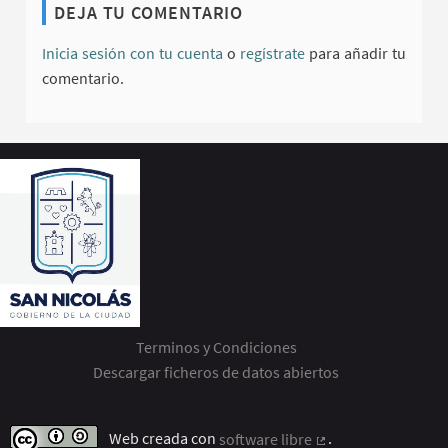
DEJA TU COMENTARIO
Inicia sesión con tu cuenta
o
regístrate
para añadir tu
comentario.
Terminos y Condiciones
Descargar ficheros de datos abiertos
Web creada con
software libre
.