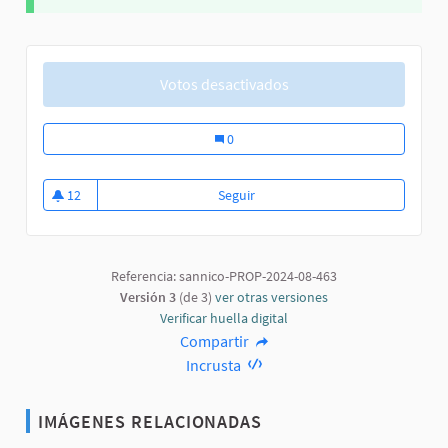
Votos desactivados
Remodelación del parque de la colonia
0
12
Seguir
Remodelación del parque de la c
12 seguidoras
Referencia: sannico-PROP-2024-08-463
Versión 3
(de 3)
ver otras versiones
Verificar huella digital
Compartir
Incrusta
IMÁGENES RELACIONADAS