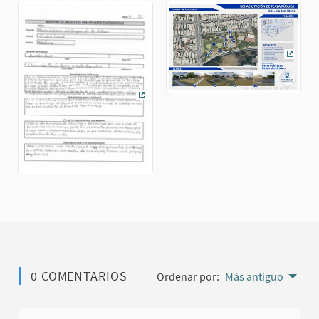
(Enlac
(Enlace externo)
0 COMENTARIOS
Ordenar por:
Más antiguo