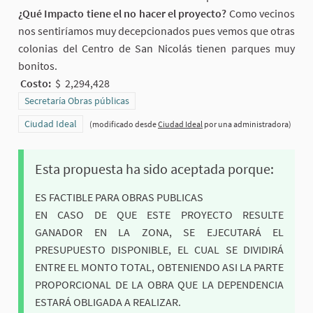
¿Qué Impacto tiene el no hacer el proyecto?
Como vecinos
nos sentiríamos muy decepcionados pues vemos que otras
colonias del Centro de San Nicolás tienen parques muy
bonitos.
Costo:
$ 2,294,428
Resultados al filtrar por la categoría: Secretaría Obras públicas
Secretaría Obras públicas
Resultados al filtrar por el ámbito: Ciudad Ideal
Ciudad Ideal
(modificado desde
Ciudad Ideal
por una administradora)
Esta propuesta ha sido aceptada porque:
ES FACTIBLE PARA OBRAS PUBLICAS
EN CASO DE QUE ESTE PROYECTO RESULTE
GANADOR EN LA ZONA, SE EJECUTARÁ EL
PRESUPUESTO DISPONIBLE, EL CUAL SE DIVIDIRÁ
ENTRE EL MONTO TOTAL, OBTENIENDO ASI LA PARTE
PROPORCIONAL DE LA OBRA QUE LA DEPENDENCIA
ESTARÁ OBLIGADA A REALIZAR.