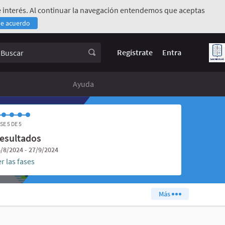
 de interés. Al continuar la navegación entendemos que aceptas
de acuerdo
rno)
uscar
Regístrate
Entra
Ayuda
SE 5 DE 5
esultados
/8/2024 - 27/9/2024
r las fases
Más