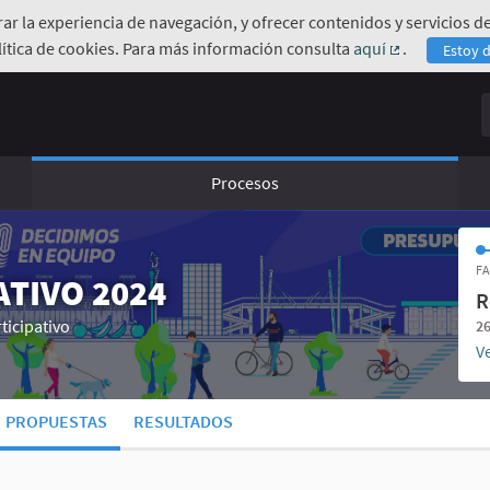
orar la experiencia de navegación, y ofrecer contenidos y servicios
ítica de cookies. Para más información consulta
aquí
.
Estoy 
(Enlace exte
B
Procesos
FA
TIVO 2024
R
ticipativo
26
Ve
PROPUESTAS
RESULTADOS