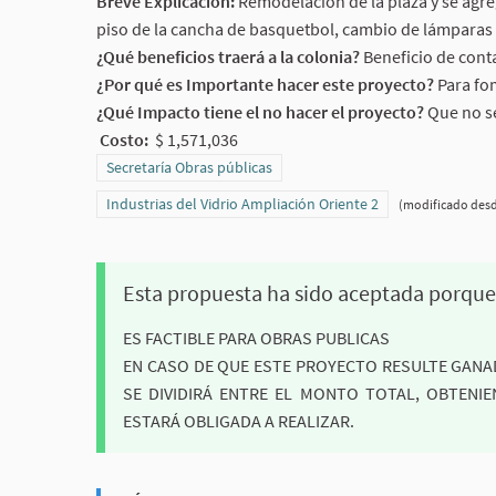
Breve Explicación:
Remodelación de la plaza y se agr
piso de la cancha de basquetbol, cambio de lámparas
¿Qué beneficios traerá a la colonia?
Beneficio de cont
¿Por qué es Importante hacer este proyecto?
Para fom
¿Qué Impacto tiene el no hacer el proyecto?
Que no se
Costo:
$ 1,571,036
Resultados al filtrar por la categoría: Secretaría Obras públi
Secretaría Obras públicas
Resultados al filtrar por el ámbito: Industrias del Vidrio Am
Industrias del Vidrio Ampliación Oriente 2
(modificado des
Esta propuesta ha sido aceptada porque
ES FACTIBLE PARA OBRAS PUBLICAS
EN CASO DE QUE ESTE PROYECTO RESULTE GANAD
SE DIVIDIRÁ ENTRE EL MONTO TOTAL, OBTENI
ESTARÁ OBLIGADA A REALIZAR.