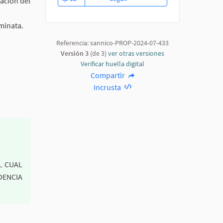
ación del
12 seguidoras
aminata.
Referencia: sannico-PROP-2024-07-433
Versión 3
(de 3)
ver otras versiones
Verificar huella digital
Compartir
Incrusta
L CUAL
DENCIA