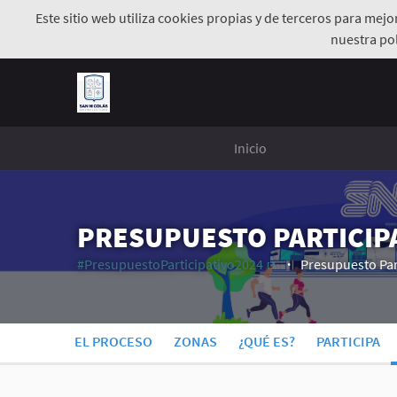
Este sitio web utiliza cookies propias y de terceros para mej
nuestra pol
Inicio
PRESUPUESTO PARTICIPA
#PresupuestoParticipativo2024
Presupuesto Par
(Enlace externo)
EL PROCESO
ZONAS
¿QUÉ ES?
PARTICIPA