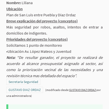
Nombre:
Liliana
Ubicación
Plan de San Luis entre Puebla y Díaz Ordaz
Breve explicación del proyecto (conceptos)
Más seguridad por robos, asaltos, intentos de entrar a
domicilios de indigentes.
Prioridades del proyecto (conceptos)
Solicitamos 1 punto de monitoreo
•Ubicación Av. López Mateos y Juventud
Nota:
“De resultar ganador, el proyecto se realizará de
acuerdo al alcance presupuestal asignado al sector, así
como la priorización vecinal de las necesidades y una
revisión técnica mas detallada del espacio”.
Resultados al filtrar por la categoría: Secretaría Seguridad
Secretaría Seguridad
Resultados al filtrar por el ámbito: GUSTAVO DIAZ ORDAZ
GUSTAVO DIAZ ORDAZ
(modificado desde
GUSTAVO DIAZ ORDAZ
por
una administradora)