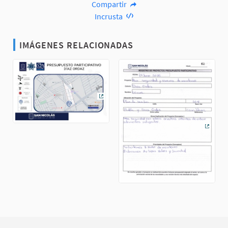
Compartir
Incrusta
IMÁGENES RELACIONADAS
(Enlace externo)
(Enlac