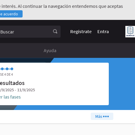
 de interés. Al continuar la navegación entendemos que aceptas
de acuerdo
rno)
uscar
Regístrate
Entra
Ayuda
SE 4 DE 4
esultados
/9/2025 - 11/9/2025
r las fases
Más