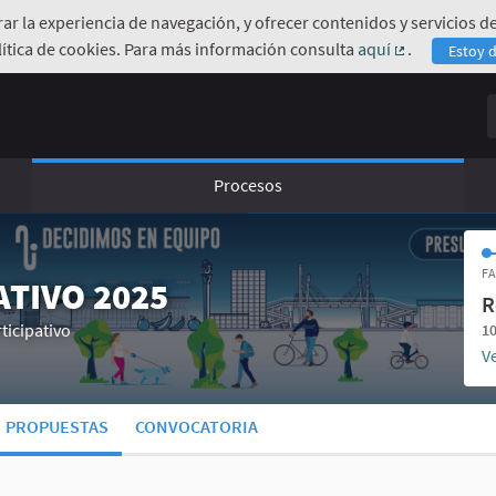
orar la experiencia de navegación, y ofrecer contenidos y servicios
ítica de cookies. Para más información consulta
aquí
.
Estoy 
(Enlace exte
B
Procesos
FA
TIVO 2025
R
ticipativo
10
Ve
PROPUESTAS
CONVOCATORIA