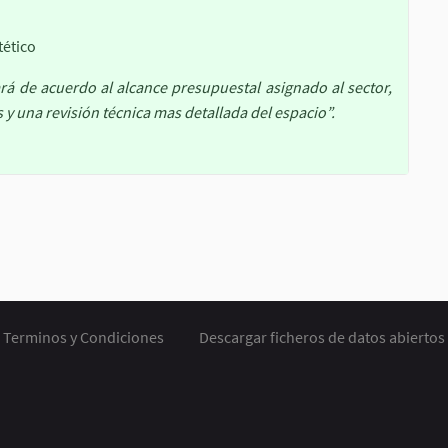
tético
ará de acuerdo al alcance presupuestal asignado al sector,
 y una revisión técnica mas detallada del espacio”.
Terminos y Condiciones
Descargar ficheros de datos abiertos
 externo)