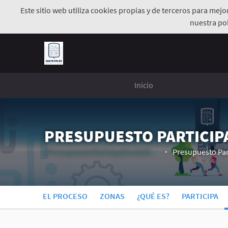
Este sitio web utiliza cookies propias y de terceros para mej
nuestra pol
Inicio
PRESUPUESTO PARTICIPA
#PresupuestoParticipativo2025
Presupuesto Par
(Enlace externo)
EL PROCESO
ZONAS
¿QUÉ ES?
PARTICIPA