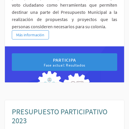
voto ciudadano como herramientas que permiten
destinar una parte del Presupuesto Municipal a la
realización de propuestas y proyectos que las
personas consideren necesarios para su colonia.
PRESUPUESTO PARTICIPATIVO 2024
Más información
PARTICIPA EN EL PROCESO PRESU
PARTICIPA
Fase actual: Resultados
PRESUPUESTO PARTICIPATIVO
2023