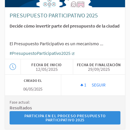
PRESUPUESTO PARTICIPATIVO 2025
Decide cómo invertir parte del presupuesto de la ciudad
El Presupuesto Participativo es un mecanismo ...
#PresupuestoParticipativo2025
(Enlace externo)
FECHA DE INICIO
FECHA DE FINALIZACIÓN
12/05/2025
29/09/2025
CREADO EL
1
1 SEGUIDORA
SEGUIR
06/05/2025
PRESUPUESTO PART
Fase actual:
Resultados
PARTICIPA EN EL PROCESO PRESUPUESTO PARTICIPATI
PARTICIPA EN EL PROCESO PRESUPUESTO
PARTICIPATIVO 2025