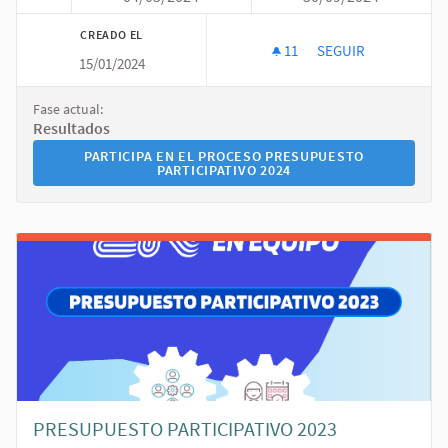
CREADO EL
11
11 SEGUIDORAS
SEGUIR
15/01/2024
PRESUPUESTO PARTI
Fase actual:
Resultados
PARTICIPA EN EL PROCESO PRESUPUESTO PARTICIPATI
PARTICIPA EN EL PROCESO PRESUPUESTO
PARTICIPATIVO 2024
PRESUPUESTO PARTICIPATIVO 2023