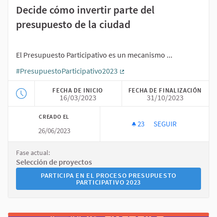
Decide cómo invertir parte del
presupuesto de la ciudad
El Presupuesto Participativo es un mecanismo ...
#PresupuestoParticipativo2023
(Enlace externo)
FECHA DE INICIO
FECHA DE FINALIZACIÓN
16/03/2023
31/10/2023
CREADO EL
23
23 SEGUIDORAS
SEGUIR
26/06/2023
PRESUPUESTO PARTI
Fase actual:
Selección de proyectos
PARTICIPA EN EL PROCESO PRESUPUESTO PARTICIPATI
PARTICIPA EN EL PROCESO PRESUPUESTO
PARTICIPATIVO 2023