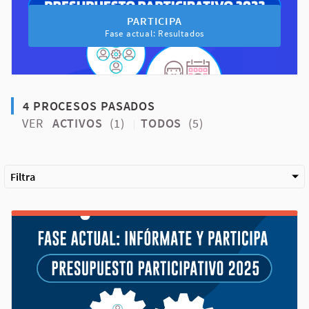
PARTICIPA EN EL PROCESO PRESU
PARTICIPA
Fase actual: Resultados
4 PROCESOS PASADOS
VER
ACTIVOS
(1)
TODOS
(5)
Filtra