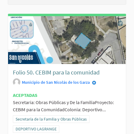
Folio 50. CEBIM para la comunidad
Municipio de San Nicolás de los Garza
ACEPTADAS
Secretaría: Obras Públicas y De la FamiliaProyecto:
CEBIM para la ComunidadColonia: Deportivo...
Resultados al filtrar por la categoría: Secretaría de la Familia y Obr
Secretaría de la Familia y Obras Públicas
Resultados al filtrar por el ámbito: DEPORTIVO LAGRANGE
DEPORTIVO LAGRANGE