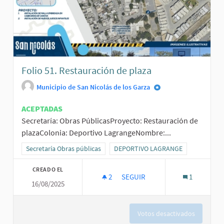
Folio 51. Restauración de plaza
Municipio de San Nicolás de los Garza
ACEPTADAS
Secretaría: Obras PúblicasProyecto: Restauración de
plazaColonia: Deportivo LagrangeNombre:...
Resultados al filtrar por la categoría: Secretaría Obras públicas
Secretaría Obras públicas
Resultados al filtrar por el ámbito
DEPORTIVO LAGRANGE
CREADO EL
2
2 SEGUIDORAS
SEGUIR
1
16/08/2025
FOLIO 51. RESTAURACIÓN DE P
Votos desactivados