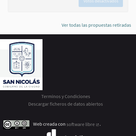
Votos desactivados
Ver todas las propuestas retiradas
Terminos y Condiciones
Descargar ficheros de datos abiertos
Web creada con
software libre
.
(Enlace externo)