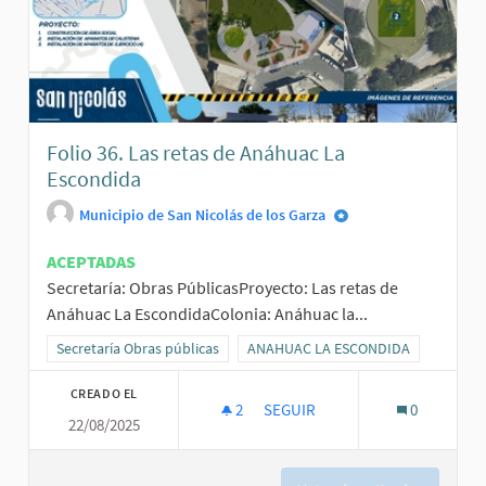
Folio 36. Las retas de Anáhuac La
Escondida
Municipio de San Nicolás de los Garza
ACEPTADAS
Secretaría: Obras PúblicasProyecto: Las retas de
Anáhuac La EscondidaColonia: Anáhuac la...
Resultados al filtrar por la categoría: Secretaría Obras públicas
Secretaría Obras públicas
Resultados al filtrar por el ámbito
ANAHUAC LA ESCONDIDA
CREADO EL
2
2 SEGUIDORAS
SEGUIR
0
22/08/2025
FOLIO 36. LAS RETAS DE ANÁH