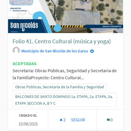
Folio 41. Centro Cultural (música y yoga)
Municipio de San Nicolás de los Garza
ACEPTADAS
Secretaría: Obras Públicas, Seguridad y Secretaría de
la FamiliaProyecto: Centro Cultural...
Resultados al filtrar por la categoría: Obras Públicas, Secretaría de
Obras Públicas, Secretaría de la Familia y Seguridad
Resultados al filtrar por el ámbito: BALCONES DE SANTO DOMINGO 1
BALCONES DE SANTO DOMINGO 1a. ETAPA, 2a. ETAPA, 3a.
ETAPA SECCION A, B Y C
CREADO EL
2
2 SEGUIDORAS
SEGUIR
0
15/08/2025
FOLIO 41. CENTRO CULTURAL (