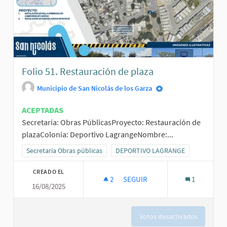
Folio 51. Restauración de plaza
Municipio de San Nicolás de los Garza
ACEPTADAS
Secretaría: Obras PúblicasProyecto: Restauración de
plazaColonia: Deportivo LagrangeNombre:...
Resultados al filtrar por la categoría: Secretaría Obras públicas
Secretaría Obras públicas
Resultados al filtrar por el ámbito
DEPORTIVO LAGRANGE
CREADO EL
2
2 SEGUIDORAS
SEGUIR
1
16/08/2025
FOLIO 51. RESTAURACIÓN DE P
Votos desactivados