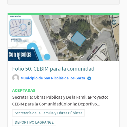
Folio 50. CEBIM para la comunidad
Municipio de San Nicolás de los Garza
ACEPTADAS
Secretaría: Obras Públicas y De la FamiliaProyecto:
CEBIM para la ComunidadColonia: Deportivo...
Resultados al filtrar por la categoría: Secretaría de la Familia y Obr
Secretaría de la Familia y Obras Públicas
Resultados al filtrar por el ámbito: DEPORTIVO LAGRANGE
DEPORTIVO LAGRANGE