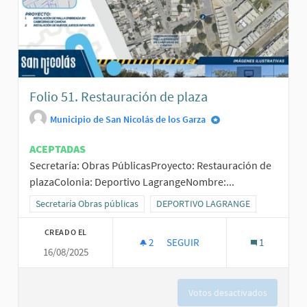
Folio 51. Restauración de plaza
Municipio de San Nicolás de los Garza
ACEPTADAS
Secretaría: Obras PúblicasProyecto: Restauración de
plazaColonia: Deportivo LagrangeNombre:...
Resultados al filtrar por la categoría: Secretaría Obras públicas
Secretaría Obras públicas
Resultados al filtrar por el ámbito
DEPORTIVO LAGRANGE
CREADO EL
2
2 SEGUIDORAS
SEGUIR
1
16/08/2025
FOLIO 51. RESTAURACIÓN DE P
Votos desactivados