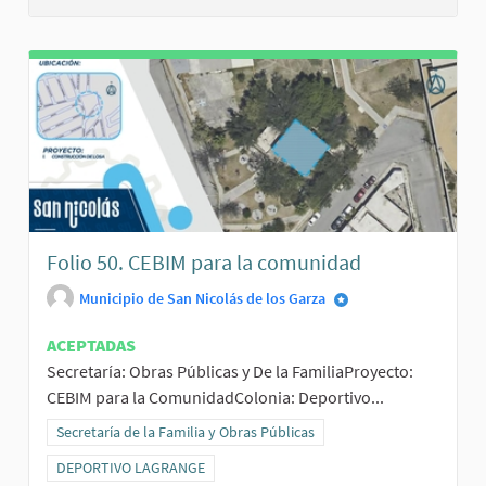
Folio 50. CEBIM para la comunidad
Municipio de San Nicolás de los Garza
ACEPTADAS
Secretaría: Obras Públicas y De la FamiliaProyecto:
CEBIM para la ComunidadColonia: Deportivo...
Resultados al filtrar por la categoría: Secretaría de la Familia y Obr
Secretaría de la Familia y Obras Públicas
Resultados al filtrar por el ámbito: DEPORTIVO LAGRANGE
DEPORTIVO LAGRANGE