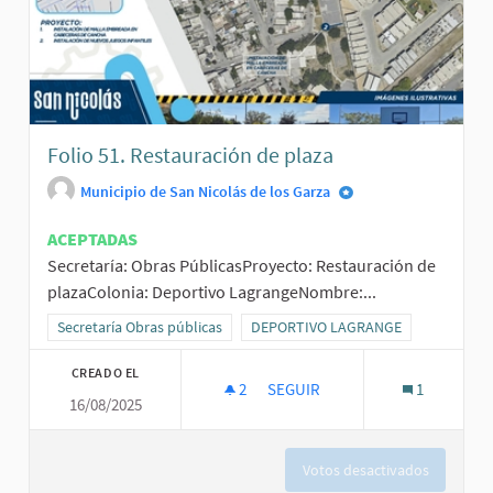
Folio 51. Restauración de plaza
Municipio de San Nicolás de los Garza
ACEPTADAS
Secretaría: Obras PúblicasProyecto: Restauración de
plazaColonia: Deportivo LagrangeNombre:...
Resultados al filtrar por la categoría: Secretaría Obras públicas
Secretaría Obras públicas
Resultados al filtrar por el ámbito
DEPORTIVO LAGRANGE
CREADO EL
2
2 SEGUIDORAS
SEGUIR
1
16/08/2025
FOLIO 51. RESTAURACIÓN DE P
Votos desactivados