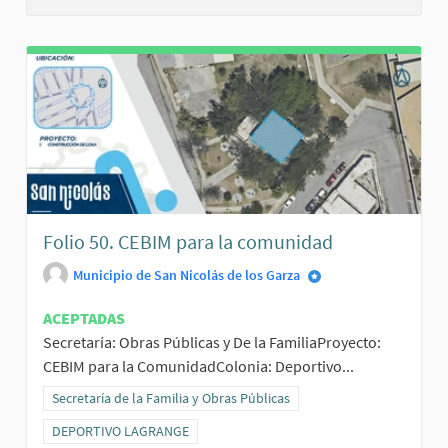
Folio 50. CEBIM para la comunidad
Municipio de San Nicolás de los Garza
ACEPTADAS
Secretaría: Obras Públicas y De la FamiliaProyecto:
CEBIM para la ComunidadColonia: Deportivo...
Resultados al filtrar por la categoría: Secretaría de la Familia y Obr
Secretaría de la Familia y Obras Públicas
Resultados al filtrar por el ámbito: DEPORTIVO LAGRANGE
DEPORTIVO LAGRANGE