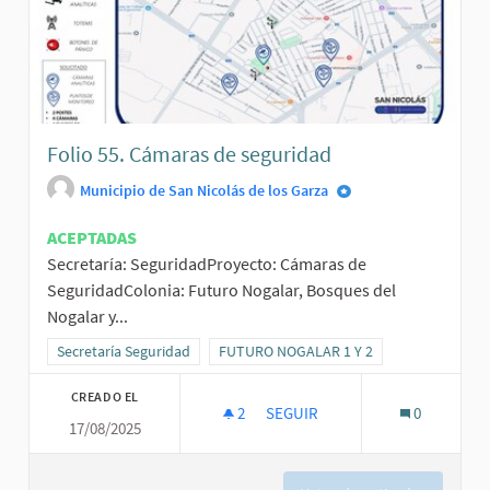
Folio 55. Cámaras de seguridad
Municipio de San Nicolás de los Garza
ACEPTADAS
Secretaría: SeguridadProyecto: Cámaras de
SeguridadColonia: Futuro Nogalar, Bosques del
Nogalar y...
Resultados al filtrar por la categoría: Secretaría Seguridad
Secretaría Seguridad
Resultados al filtrar por el ámbito: FUT
FUTURO NOGALAR 1 Y 2
CREADO EL
2
2 SEGUIDORAS
SEGUIR
0
17/08/2025
FOLIO 55. CÁMARAS DE SEGURI