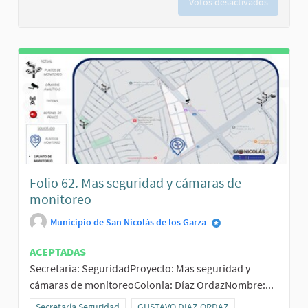
Votos desactivados
Folio 62. Mas seguridad y cámaras de
monitoreo
Municipio de San Nicolás de los Garza
ACEPTADAS
Secretaría: SeguridadProyecto: Mas seguridad y
cámaras de monitoreoColonia: Díaz OrdazNombre:...
Resultados al filtrar por la categoría: Secretaría Seguridad
Secretaría Seguridad
Resultados al filtrar por el ámbito: GUS
GUSTAVO DIAZ ORDAZ