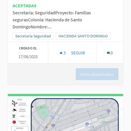
ACEPTADAS
Secretaría: SeguridadProyecto: Familias
segurasColonia: Hacienda de Santo
DomingoNombre:...
Resultados al filtrar por la categoría: Secretaría Seguridad
Secretaría Seguridad
Resultados al filtrar por el ámbito: HA
HACIENDA SANTO DOMINGO
CREADO EL
3
3 SEGUIDORAS
SEGUIR
0
17/08/2025
FOLIO 65. FAMILIAS SEGURAS
Votos desactivados