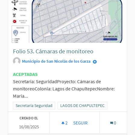
Folio 53. Cámaras de monitoreo
Municipio de San Nicolás de los Garza
ACEPTADAS
Secretaría: SeguridadProyecto: Cámaras de
monitoreoColonia: Lagos de ChapultepecNombre:
María...
Resultados al filtrar por la categoría: Secretaría Seguridad
Secretaría Seguridad
Resultados al filtrar por el ámbito: LA
LAGOS DE CHAPULTEPEC
CREADO EL
2
2 SEGUIDORAS
SEGUIR
0
16/08/2025
FOLIO 53. CÁMARAS DE MONIT