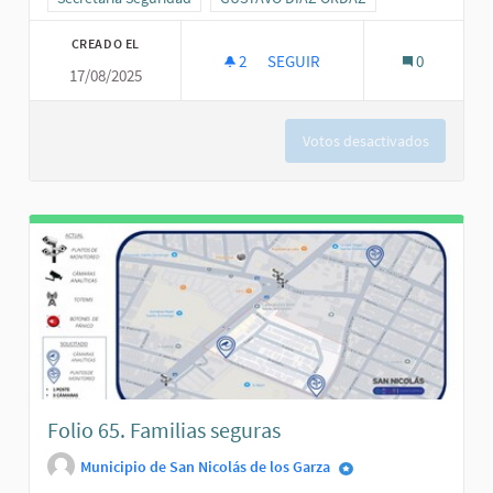
CREADO EL
2
2 SEGUIDORAS
SEGUIR
0
17/08/2025
FOLIO 62. MAS SEGURIDAD Y 
Votos desactivados
Folio 65. Familias seguras
Municipio de San Nicolás de los Garza