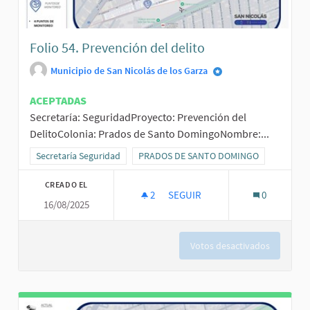
Folio 54. Prevención del delito
Municipio de San Nicolás de los Garza
ACEPTADAS
Secretaría: SeguridadProyecto: Prevención del
DelitoColonia: Prados de Santo DomingoNombre:...
Resultados al filtrar por la categoría: Secretaría Seguridad
Secretaría Seguridad
Resultados al filtrar por el ámbito: PR
PRADOS DE SANTO DOMINGO
CREADO EL
2
2 SEGUIDORAS
SEGUIR
0
16/08/2025
FOLIO 54. PREVENCIÓN DEL DE
Votos desactivados