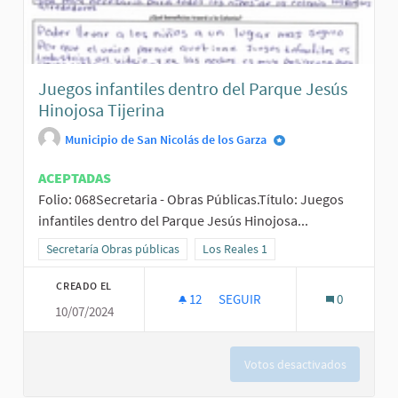
Juegos infantiles dentro del Parque Jesús
Hinojosa Tijerina
Municipio de San Nicolás de los Garza
ACEPTADAS
Folio: 068Secretaria - Obras Públicas.Título: Juegos
infantiles dentro del Parque Jesús Hinojosa...
Resultados al filtrar por la categoría: Secretaría Obras públicas
Secretaría Obras públicas
Resultados al filtrar por el ámbito: L
Los Reales 1
CREADO EL
12
12 SEGUIDORAS
SEGUIR
0
10/07/2024
JUEGOS INFANTILES DENTRO D
Votos desactivados