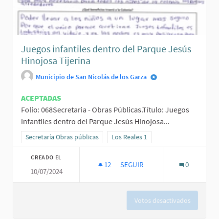
Juegos infantiles dentro del Parque Jesús
Hinojosa Tijerina
Municipio de San Nicolás de los Garza
ACEPTADAS
Folio: 068Secretaria - Obras Públicas.Título: Juegos
infantiles dentro del Parque Jesús Hinojosa...
Resultados al filtrar por la categoría: Secretaría Obras públicas
Secretaría Obras públicas
Resultados al filtrar por el ámbito: L
Los Reales 1
CREADO EL
12
12 SEGUIDORAS
SEGUIR
0
10/07/2024
JUEGOS INFANTILES DENTRO D
Votos desactivados