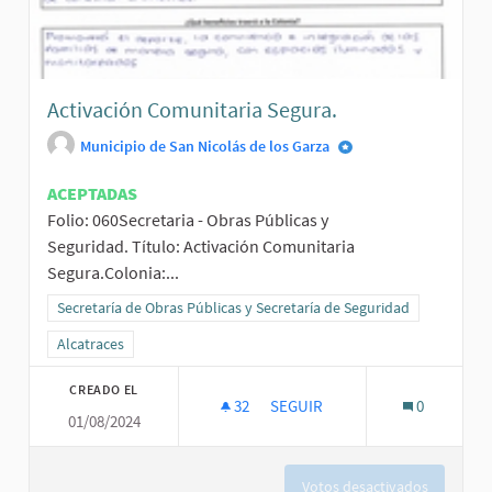
Activación Comunitaria Segura.
Municipio de San Nicolás de los Garza
ACEPTADAS
Folio: 060Secretaria - Obras Públicas y
Seguridad. Título: Activación Comunitaria
Segura.Colonia:...
Resultados al filtrar por la categoría: Secretaría de Obras Públicas
Secretaría de Obras Públicas y Secretaría de Seguridad
Resultados al filtrar por el ámbito: Alcatraces
Alcatraces
CREADO EL
32
32 SEGUIDORAS
SEGUIR
0
01/08/2024
ACTIVACIÓN COMUNITARIA SEG
Votos desactivados