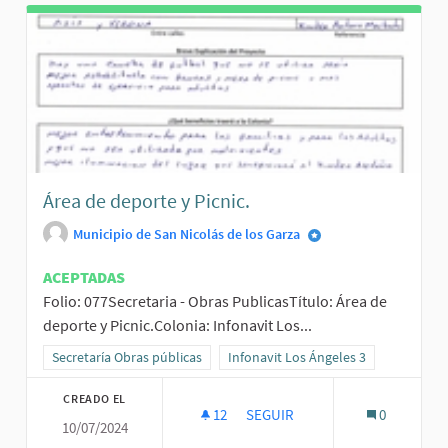
Área de deporte y Picnic.
Municipio de San Nicolás de los Garza
ACEPTADAS
Folio: 077Secretaria - Obras PublicasTítulo: Área de
deporte y Picnic.Colonia: Infonavit Los...
Resultados al filtrar por la categoría: Secretaría Obras públicas
Secretaría Obras públicas
Resultados al filtrar por el ámbito: I
Infonavit Los Ángeles 3
CREADO EL
12
12 SEGUIDORAS
SEGUIR
0
10/07/2024
ÁREA DE DEPORTE Y PICNIC.