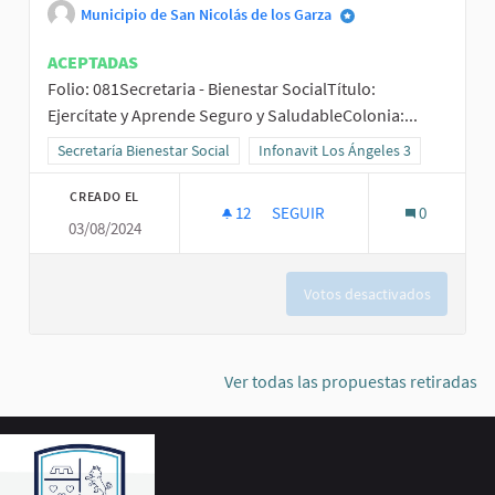
Municipio de San Nicolás de los Garza
ACEPTADAS
Folio: 081Secretaria - Bienestar SocialTítulo:
Ejercítate y Aprende Seguro y SaludableColonia:...
Resultados al filtrar por la categoría: Secretaría Bienestar Social
Secretaría Bienestar Social
Resultados al filtrar por el ámbito: 
Infonavit Los Ángeles 3
CREADO EL
12
12 SEGUIDORAS
SEGUIR
0
03/08/2024
EJERCÍTATE Y APRENDE SEGURO
Votos desactivados
Ver todas las propuestas retiradas