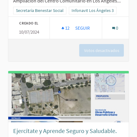
Ampliación del Centro Comunitario en Los Ángeles...
Resultados al filtrar por la categoría: Secretaría Bienestar Social
Secretaría Bienestar Social
Resultados al filtrar por el ámbito: 
Infonavit Los Ángeles 3
CREADO EL
12
12 SEGUIDORAS
SEGUIR
0
10/07/2024
AMPLIACIÓN DEL CENTRO COMU
Votos desactivados
Ejercítate y Aprende Seguro y Saludable.