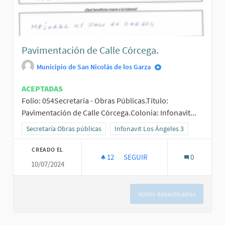
Pavimentación de Calle Córcega.
Municipio de San Nicolás de los Garza
ACEPTADAS
Folio: 054Secretaria - Obras Públicas.Título:
Pavimentación de Calle Córcega.Colonia: Infonavit...
Resultados al filtrar por la categoría: Secretaría Obras públicas
Secretaría Obras públicas
Resultados al filtrar por el ámbito: I
Infonavit Los Ángeles 3
CREADO EL
12
12 SEGUIDORAS
SEGUIR
0
10/07/2024
PAVIMENTACIÓN DE CALLE CÓR
Votos desactivados