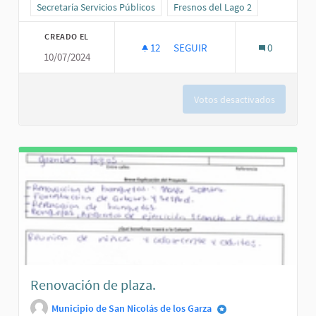
Resultados al filtrar por la categoría: Secretaría Servicios Públicos
Secretaría Servicios Públicos
Resultados al filtrar por el ámbit
Fresnos del Lago 2
CREADO EL
12
12 SEGUIDORAS
SEGUIR
0
10/07/2024
LUMINARIAS 2 SEC.
Votos desactivados
Renovación de plaza.
Municipio de San Nicolás de los Garza