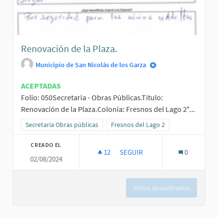
Renovación de la Plaza.
Municipio de San Nicolás de los Garza
ACEPTADAS
Folio: 050Secretaria - Obras Públicas.Título:
Renovación de la Plaza.Colonia: Fresnos del Lago 2°...
Resultados al filtrar por la categoría: Secretaría Obras públicas
Secretaría Obras públicas
Resultados al filtrar por el ámbito: F
Fresnos del Lago 2
CREADO EL
12
12 SEGUIDORAS
SEGUIR
0
02/08/2024
RENOVACIÓN DE LA PLAZA.
Votos desactivados