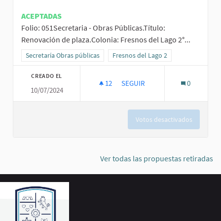
ACEPTADAS
Folio: 051Secretaria - Obras Públicas.Título:
Renovación de plaza.Colonia: Fresnos del Lago 2°...
Resultados al filtrar por la categoría: Secretaría Obras públicas
Secretaría Obras públicas
Resultados al filtrar por el ámbito: F
Fresnos del Lago 2
CREADO EL
12
12 SEGUIDORAS
SEGUIR
0
10/07/2024
RENOVACIÓN DE PLAZA.
Votos desactivados
Ver todas las propuestas retiradas