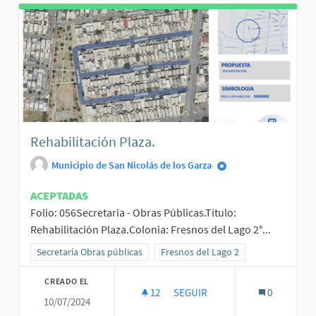
Rehabilitación Plaza.
Municipio de San Nicolás de los Garza
ACEPTADAS
Folio: 056Secretaria - Obras Públicas.Título:
Rehabilitación Plaza.Colonia: Fresnos del Lago 2°...
Resultados al filtrar por la categoría: Secretaría Obras públicas
Secretaría Obras públicas
Resultados al filtrar por el ámbito: F
Fresnos del Lago 2
CREADO EL
12
12 SEGUIDORAS
SEGUIR
0
10/07/2024
REHABILITACIÓN PLAZA.