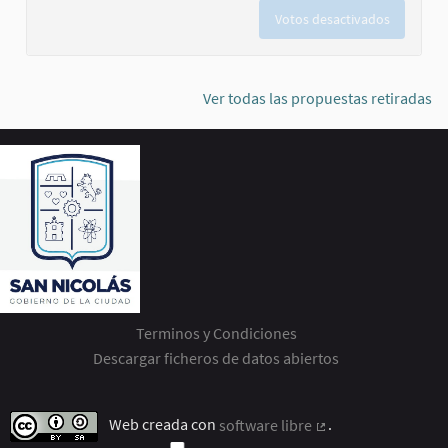
Votos desactivados
Ver todas las propuestas retiradas
Terminos y Condiciones
Descargar ficheros de datos abiertos
Web creada con
software libre
.
(Enlace externo)