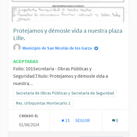
Protejamos y démosle vida a nuestra plaza
Lille.
Municipio de San Nicolás de los Garza
ACEPTADAS
Folio: 101Secretaria - Obras Públicas y
Seguridad.Título: Protejamos y démosle vida a
nuestra...
Resultados al filtrar por la categoría: Secretaría de Obras Públicas
Secretaría de Obras Públicas y Secretaría de Seguridad
Resultados al filtrar por el ámbito: Res. Urbiquintas Montecarlo 2
Res. Urbiquintas Montecarlo 2
CREADO EL
13
13 SEGUIDORAS
SEGUIR
0
01/08/2024
PROTEJAMOS Y DÉMOSLE VIDA A