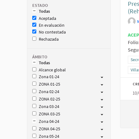
Pres
ESTADO
(Reh
Todas
Aceptada
En evaluación
No contestada
ACE
Rechazada
Folio
Segur
ÁMBITO
Resu
Secr
Todas
Alcance global
Resu
Vill
Zona 01-24
ZONA 01-25
CR
Zona 02-24
10/
ZONA 02-25
Zona 03-24
ZONA 03-25
Zona 04-24
ZONA 04-25
Zona 05-24