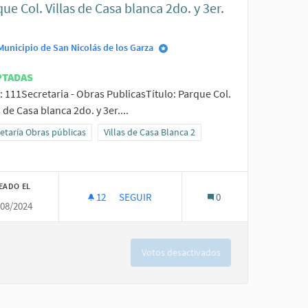
ue Col. Villas de Casa blanca 2do. y 3er.
.
Municipio de San Nicolás de los Garza
PTADAS
: 111Secretaria - Obras PublicasTítulo: Parque Col.
s de Casa blanca 2do. y 3er....
de Seguridad
ltados al filtrar por la categoría: Secretaría Obras públicas
etaría Obras públicas
Resultados al filtrar por el ámbito: Villas de Casa 
Villas de Casa Blanca 2
EADO EL
12
12 SEGUIDORAS
SEGUIR
0
/08/2024
LITACIÓN DE PLAZA).
PARQUE COL. VILLAS DE CASA BLANCA 2DO. 
Votos desactivados