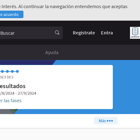
 de interés. Al continuar la navegación entendemos que aceptas
de acuerdo
rno)
uscar
Regístrate
Entra
Ayuda
SE 5 DE 5
esultados
/8/2024 - 27/9/2024
r las fases
Más