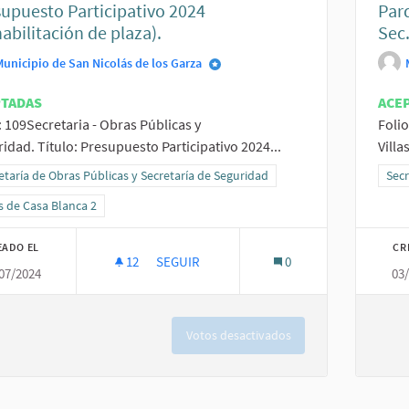
upuesto Participativo 2024
Parq
abilitación de plaza).
Sec
Municipio de San Nicolás de los Garza
PTADAS
ACE
: 109Secretaria - Obras Públicas y
Folio
idad. Título: Presupuesto Participativo 2024...
Villa
ltados al filtrar por la categoría: Secretaría de Obras Públicas y Secretaría 
etaría de Obras Públicas y Secretaría de Seguridad
Resu
Secr
ltados al filtrar por el ámbito: Villas de Casa Blanca 2
as de Casa Blanca 2
EADO EL
CR
12
12 SEGUIDORAS
SEGUIR
0
07/2024
03
PRESUPUESTO PARTICIPATIVO 2024 (REHABI
Votos desactivados