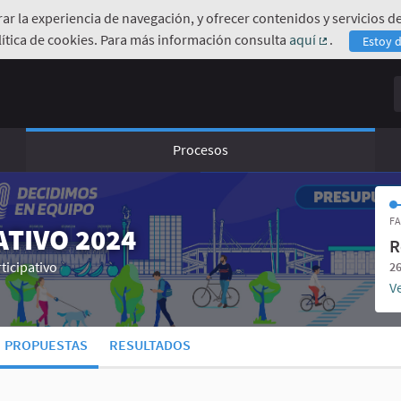
orar la experiencia de navegación, y ofrecer contenidos y servicios
ítica de cookies. Para más información consulta
aquí
.
Estoy 
(Enlace exte
B
Procesos
FA
TIVO 2024
R
ticipativo
26
Ve
PROPUESTAS
RESULTADOS