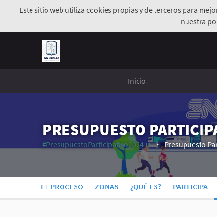
Este sitio web utiliza cookies propias y de terceros para mej
nuestra pol
Inicio
PRESUPUESTO PARTICIPA
#PresupuestoParticipativo2024
Presupuesto Par
(Enlace externo)
EL PROCESO
ZONAS
¿QUÉ ES?
PARTICIPA