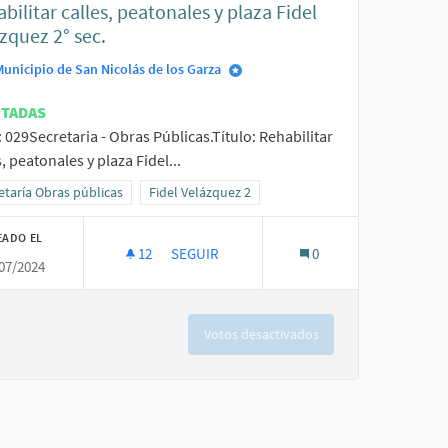
bilitar calles, peatonales y plaza Fidel
zquez 2° sec.
Municipio de San Nicolás de los Garza
PTADAS
: 029Secretaria - Obras Públicas.Título: Rehabilitar
s, peatonales y plaza Fidel...
ltados al filtrar por la categoría: Secretaría Obras públicas
etaría Obras públicas
Resultados al filtrar por el ámbito: Fidel Velázquez
Fidel Velázquez 2
EADO EL
12
12 SEGUIDORAS
SEGUIR
0
07/2024
REHABILITAR CALLES, PEATONALES Y PLAZA
Votos desactivados