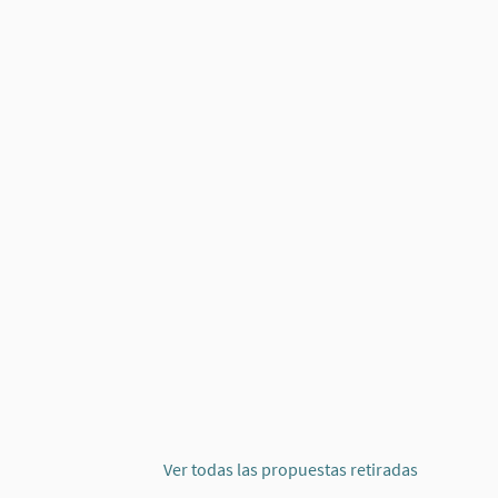
 2
 FIDEL VELÁZQUEZ 2° SEC.
Ver todas las propuestas retiradas