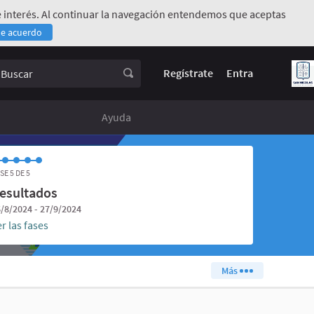
 de interés. Al continuar la navegación entendemos que aceptas
de acuerdo
rno)
uscar
Regístrate
Entra
Ayuda
SE 5 DE 5
esultados
/8/2024 - 27/9/2024
r las fases
Más