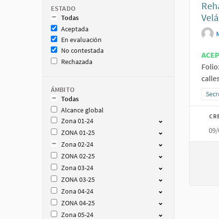
Reha
ESTADO
Velá
Todas
Aceptada
En evaluación
No contestada
ACE
Rechazada
Folio
calle
ÁMBITO
Resu
Secr
Todas
Alcance global
CR
Zona 01-24
09/
ZONA 01-25
Zona 02-24
ZONA 02-25
Zona 03-24
ZONA 03-25
Zona 04-24
ZONA 04-25
Zona 05-24