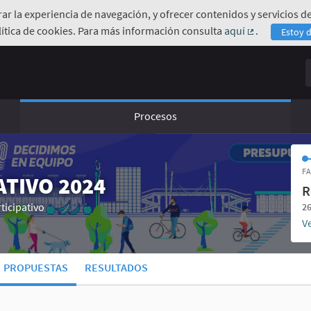
orar la experiencia de navegación, y ofrecer contenidos y servicios
ítica de cookies. Para más información consulta
aquí
.
Estoy 
(Enlace exte
B
Procesos
FA
TIVO 2024
R
ticipativo
26
Ve
PROPUESTAS
RESULTADOS