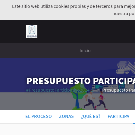
Este sitio web utiliza cookies propias y de terceros para mej
nuestra pol
Inicio
PRESUPUESTO PARTICIPA
#PresupuestoParticipativo2024
Presupuesto Par
(Enlace externo)
EL PROCESO
ZONAS
¿QUÉ ES?
PARTICIPA