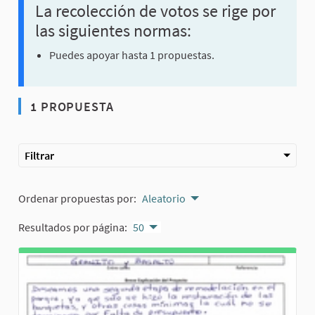
La recolección de votos se rige por
las siguientes normas:
Puedes apoyar hasta 1 propuestas.
1 PROPUESTA
Filtrar
Ordenar propuestas por:
Aleatorio
Resultados por página:
50