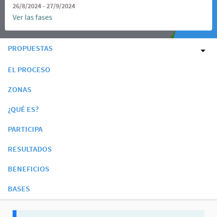
26/8/2024 - 27/9/2024
Ver las fases
PROPUESTAS
EL PROCESO
ZONAS
¿QUÉ ES?
PARTICIPA
RESULTADOS
BENEFICIOS
BASES