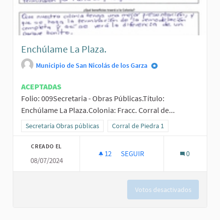
Enchúlame La Plaza.
Municipio de San Nicolás de los Garza
ACEPTADAS
Folio: 009Secretaria - Obras Públicas.Título:
Enchúlame La Plaza.Colonia: Fracc. Corral de...
Resultados al filtrar por la categoría: Secretaría Obras públicas
Secretaría Obras públicas
Resultados al filtrar por el ámbito: C
Corral de Piedra 1
CREADO EL
12
12 SEGUIDORAS
SEGUIR
0
08/07/2024
ENCHÚLAME LA PLAZA.
Votos desactivados