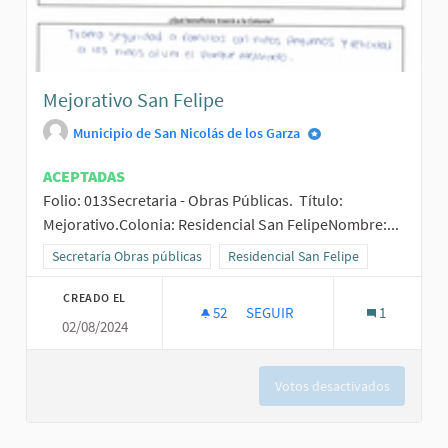
Mejorativo San Felipe
Municipio de San Nicolás de los Garza
ACEPTADAS
Folio: 013Secretaria - Obras Públicas. Título:
Mejorativo.Colonia: Residencial San FelipeNombre:...
Resultados al filtrar por la categoría: Secretaría Obras públicas
Secretaría Obras públicas
Resultados al filtrar por el ámbito: R
Residencial San Felipe
CREADO EL
52
52 SEGUIDORAS
SEGUIR
1
02/08/2024
MEJORATIVO SAN FELIPE
Votos desactivados