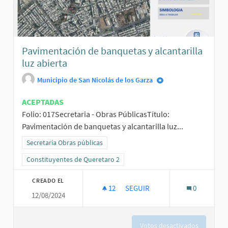
Pavimentación de banquetas y alcantarilla
luz abierta
Municipio de San Nicolás de los Garza
ACEPTADAS
Folio: 017Secretaria - Obras PúblicasTítulo:
Pavimentación de banquetas y alcantarilla luz...
Resultados al filtrar por la categoría: Secretaría Obras públicas
Secretaría Obras públicas
Resultados al filtrar por el ámbito: Constituyentes de Queretaro 2
Constituyentes de Queretaro 2
CREADO EL
12
12 SEGUIDORAS
SEGUIR
0
12/08/2024
PAVIMENTACIÓN DE BANQUETAS
Votos desactivados