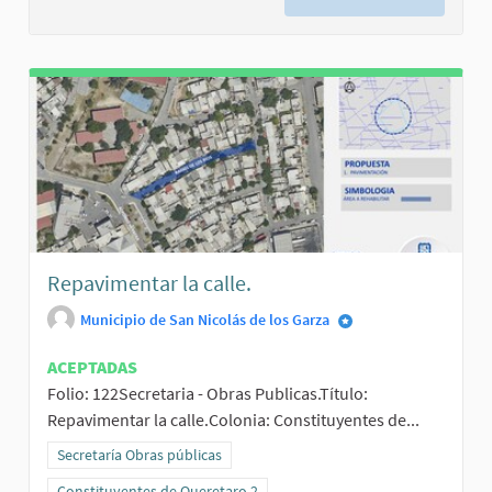
Repavimentar la calle.
Municipio de San Nicolás de los Garza
ACEPTADAS
Folio: 122Secretaria - Obras Publicas.Título:
Repavimentar la calle.Colonia: Constituyentes de...
Resultados al filtrar por la categoría: Secretaría Obras públicas
Secretaría Obras públicas
Resultados al filtrar por el ámbito: Constituyentes de Queretaro 2
Constituyentes de Queretaro 2