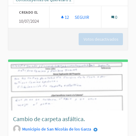
CREADO EL
12
12 SEGUIDORAS
SEGUIR
0
10/07/2024
REPAVIMENTAR LA CALLE.
Votos desactivados
Cambio de carpeta asfáltica.
Municipio de San Nicolás de los Garza