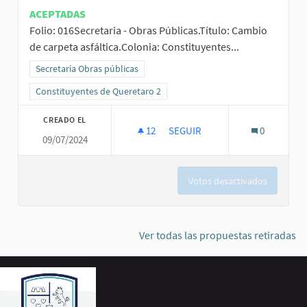
ACEPTADAS
Folio: 016Secretaria - Obras Públicas.Título: Cambio
de carpeta asfáltica.Colonia: Constituyentes...
Resultados al filtrar por la categoría: Secretaría Obras públicas
Secretaría Obras públicas
Resultados al filtrar por el ámbito: Constituyentes de Queretaro 2
Constituyentes de Queretaro 2
CREADO EL
12
12 SEGUIDORAS
SEGUIR
0
09/07/2024
CAMBIO DE CARPETA ASFÁLTICA
Votos desactivados
Ver todas las propuestas retiradas