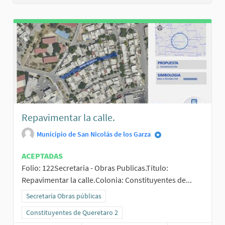
Repavimentar la calle.
Municipio de San Nicolás de los Garza
ACEPTADAS
Folio: 122Secretaria - Obras Publicas.Título:
Repavimentar la calle.Colonia: Constituyentes de...
Resultados al filtrar por la categoría: Secretaría Obras públicas
Secretaría Obras públicas
Resultados al filtrar por el ámbito: Constituyentes de Queretaro 2
Constituyentes de Queretaro 2