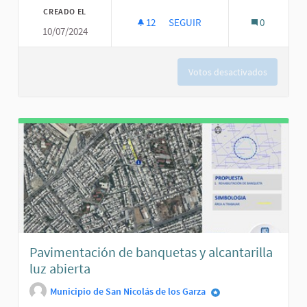
CREADO EL
12
12 SEGUIDORAS
SEGUIR
0
10/07/2024
REPAVIMENTAR LA CALLE.
Votos desactivados
Pavimentación de banquetas y alcantarilla
luz abierta
Municipio de San Nicolás de los Garza