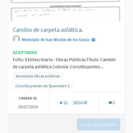
Cambio de carpeta asfáltica.
Municipio de San Nicolás de los Garza
ACEPTADAS
Folio: 016Secretaria - Obras Públicas.Título: Cambio
de carpeta asfáltica.Colonia: Constituyentes...
Resultados al filtrar por la categoría: Secretaría Obras públicas
Secretaría Obras públicas
Resultados al filtrar por el ámbito: Constituyentes de Queretaro 2
Constituyentes de Queretaro 2
CREADO EL
12
12 SEGUIDORAS
SEGUIR
0
09/07/2024
CAMBIO DE CARPETA ASFÁLTICA
Votos desactivados