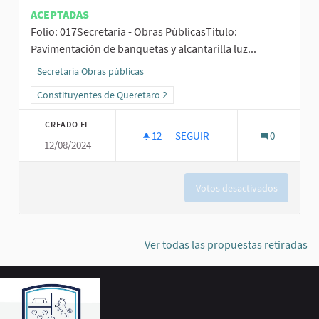
ACEPTADAS
Folio: 017Secretaria - Obras PúblicasTítulo:
Pavimentación de banquetas y alcantarilla luz...
Resultados al filtrar por la categoría: Secretaría Obras públicas
Secretaría Obras públicas
Resultados al filtrar por el ámbito: Constituyentes de Queretaro 2
Constituyentes de Queretaro 2
CREADO EL
12
12 SEGUIDORAS
SEGUIR
0
12/08/2024
PAVIMENTACIÓN DE BANQUETAS
Votos desactivados
Ver todas las propuestas retiradas