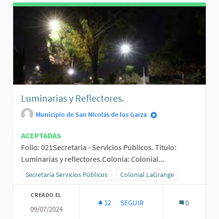
Luminarias y Reflectores.
Municipio de San Nicolás de los Garza
ACEPTADAS
Folio: 021Secretaria - Servicios Públicos. Título:
Luminarias y reflectores.Colonia: Colonial...
Resultados al filtrar por la categoría: Secretaría Servicios Públicos
Secretaría Servicios Públicos
Resultados al filtrar por el ámbit
Colonial LaGrange
CREADO EL
12
12 SEGUIDORAS
SEGUIR
0
09/07/2024
LUMINARIAS Y REFLECTORES.