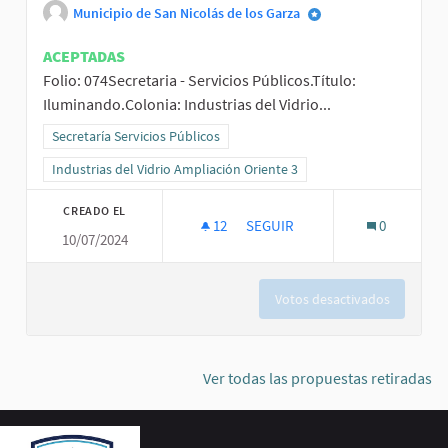
Municipio de San Nicolás de los Garza
ACEPTADAS
Folio: 074Secretaria - Servicios Públicos.Título:
Iluminando.Colonia: Industrias del Vidrio...
Resultados al filtrar por la categoría: Secretaría Servicios Públicos
Secretaría Servicios Públicos
Resultados al filtrar por el ámbito: Industrias del Vidrio Ampliación
Industrias del Vidrio Ampliación Oriente 3
CREADO EL
12
12 SEGUIDORAS
SEGUIR
0
10/07/2024
ILUMINANDO IND. VIDRIO OTE. 3
Votos desactivados
Ver todas las propuestas retiradas