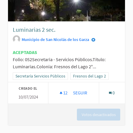
Luminarias 2 sec.
Municipio de San Nicolás de los Garza
ACEPTADAS
Folio: 052Secretaria - Servicios Públicos.Título:
Luminarias.Colonia: Fresnos del Lago 2°...
Resultados al filtrar por la categoría: Secretaría Servicios Públicos
Secretaría Servicios Públicos
Resultados al filtrar por el ámbit
Fresnos del Lago 2
CREADO EL
12
12 SEGUIDORAS
SEGUIR
0
10/07/2024
LUMINARIAS 2 SEC.
Votos desactivados