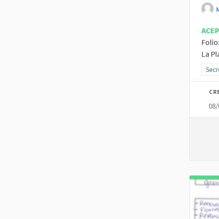
ACE
Folio
La Pl
Resu
Secr
CR
08/