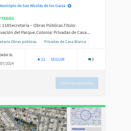
Municipio de San Nicolás de los Garza
PTADAS
: 118Secretaria – Obras Públicas.Título:
vación del Parque.Colonia: Privadas de Casa...
a 1
ltados al filtrar por la categoría: Secretaría Obras públicas
etaría Obras públicas
Resultados al filtrar por el ámbito: Privadas de C
Privadas de Casa Blanca
EADO EL
12
12 SEGUIDORAS
SEGUIR
0
/07/2024
RENOVACIÓN DEL PARQUE.
Votos desactivados