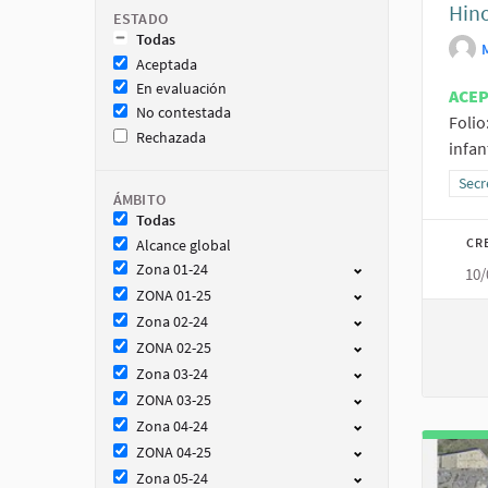
Hino
ESTADO
Todas
Aceptada
En evaluación
ACE
No contestada
Folio
Rechazada
infan
Resu
Secr
ÁMBITO
Todas
CR
Alcance global
Zona 01-24
10/
ZONA 01-25
Zona 02-24
ZONA 02-25
Zona 03-24
ZONA 03-25
Zona 04-24
ZONA 04-25
Zona 05-24