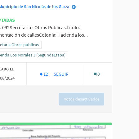
Municipio de San Nicolás de los Garza
PTADAS
: 092Secretaria - Obras Publicas.Título:
entación de callesColonia: Hacienda los...
ltados al filtrar por la categoría: Secretaría Obras públicas
etaría Obras públicas
ltados al filtrar por el ámbito: Hacienda Los Morales 3 (SegundaEtapa)
ienda Los Morales 3 (SegundaEtapa)
EADO EL
12
12 SEGUIDORAS
SEGUIR
0
/08/2024
JESÚS HINOJOSA TIJERINA
PAVIMENTACIÓN DE CALLES
Votos desactivados