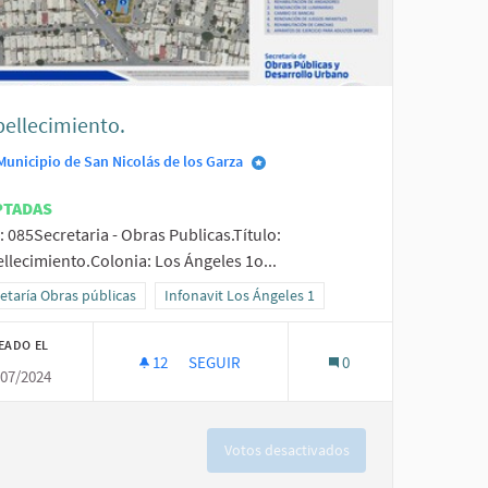
ellecimiento.
Municipio de San Nicolás de los Garza
PTADAS
: 085Secretaria - Obras Publicas.Título:
llecimiento.Colonia: Los Ángeles 1o...
go 2
ltados al filtrar por la categoría: Secretaría Obras públicas
etaría Obras públicas
Resultados al filtrar por el ámbito: Infonavit Los 
Infonavit Los Ángeles 1
EADO EL
12
12 SEGUIDORAS
SEGUIR
0
/07/2024
EMBELLECIMIENTO.
Votos desactivados