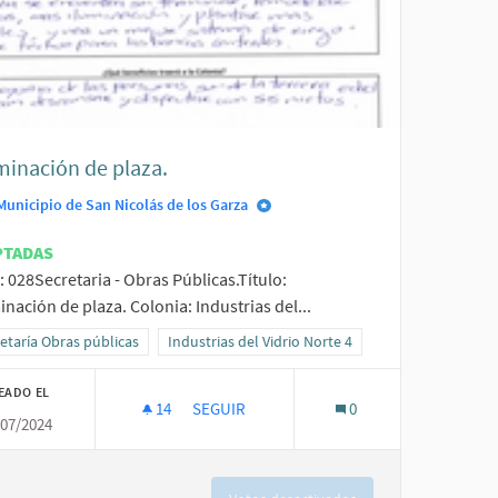
minación de plaza.
Municipio de San Nicolás de los Garza
PTADAS
: 028Secretaria - Obras Públicas.Título:
nación de plaza. Colonia: Industrias del...
ltados al filtrar por la categoría: Secretaría Obras públicas
etaría Obras públicas
Resultados al filtrar por el ámbito: Industrias del 
Industrias del Vidrio Norte 4
EADO EL
14
14 SEGUIDORAS
SEGUIR
0
/07/2024
TERMINACIÓN DE PLAZA.