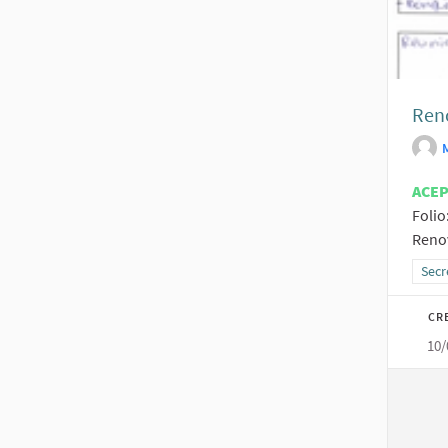
Reno
ACE
Folio
Renov
Resu
Secr
CR
10/