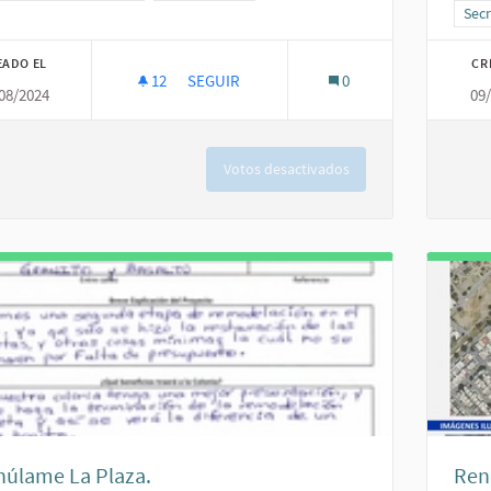
Resu
Secr
EADO EL
CR
12
12 SEGUIDORAS
SEGUIR
0
08/2024
09
REMODELACIÓN DEL PARQUE DE LA COLONI
Votos desactivados
húlame La Plaza.
Ren