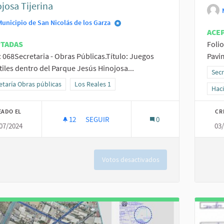
josa Tijerina
Municipio de San Nicolás de los Garza
ACE
PTADAS
Folio
: 068Secretaria - Obras Públicas.Título: Juegos
Pavim
tiles dentro del Parque Jesús Hinojosa...
Resu
Secr
ltados al filtrar por la categoría: Secretaría Obras públicas
etaría Obras públicas
Resultados al filtrar por el ámbito: Los Reales 1
Los Reales 1
Resu
Hac
EADO EL
CR
12
12 SEGUIDORAS
SEGUIR
0
07/2024
03
JUEGOS INFANTILES DENTRO DEL PARQUE 
Votos desactivados