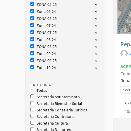
ZONA 05-25
Zona 06-24
ZONA 06-25
Zona 07-24
ZONA 07-25
Zona 08-24
Rep
ZONA 08-25
Zona 09-24
ZONA 09-25
ACE
Zona 10-24
Folio
Repav
CATEGORÍA
Resu
Secr
Todas
Secretaría Ayuntamiento
CR
Secretaría Bienestar Social
Secretaría Consejería Jurídica
10/
Secretaría Contraloría
Secretaría Cultura
Secretaría Deportes