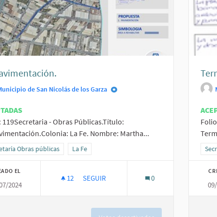
avimentación.
Ter
Municipio de San Nicolás de los Garza
PTADAS
ACE
: 119Secretaria - Obras Públicas.Título:
Folio
imentación.Colonia: La Fe. Nombre: Martha...
Termi
ltados al filtrar por la categoría: Secretaría Obras públicas
etaría Obras públicas
Resultados al filtrar por el ámbito: La Fe
La Fe
Resu
Secr
EADO EL
CR
12
12 SEGUIDORAS
SEGUIR
0
07/2024
09
REPAVIMENTACIÓN.