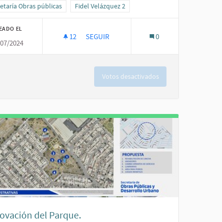
ltados al filtrar por la categoría: Secretaría Obras públicas
etaría Obras públicas
Resultados al filtrar por el ámbito: Fidel Velázque
Fidel Velázquez 2
EADO EL
12
12 SEGUIDORAS
SEGUIR
0
/07/2024
A.
REHABILITAR CALLES, PEATONALES Y PLAZA
Votos desactivados
ovación del Parque.