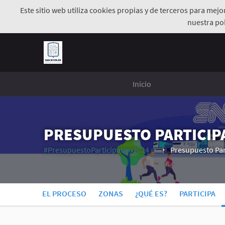
Este sitio web utiliza cookies propias y de terceros para mej
nuestra pol
Inicio
PRESUPUESTO PARTICIPA
#PresupuestoParticipativo2024
Presupuesto Par
(Enlace externo)
EL PROCESO
ZONAS
¿QUÉ ES?
PARTICIPA