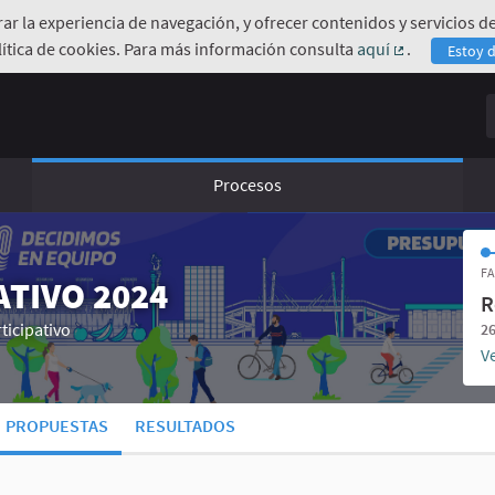
orar la experiencia de navegación, y ofrecer contenidos y servicios
ítica de cookies. Para más información consulta
aquí
.
Estoy 
(Enlace exte
B
Procesos
FA
TIVO 2024
R
ticipativo
26
Ve
PROPUESTAS
RESULTADOS