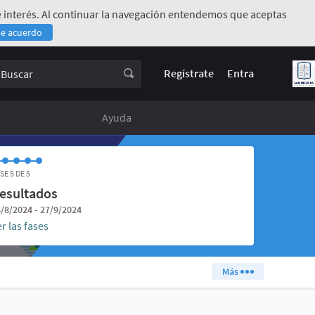
 de interés. Al continuar la navegación entendemos que aceptas
de acuerdo
rno)
uscar
Regístrate
Entra
Ayuda
SE 5 DE 5
esultados
/8/2024 - 27/9/2024
r las fases
Más