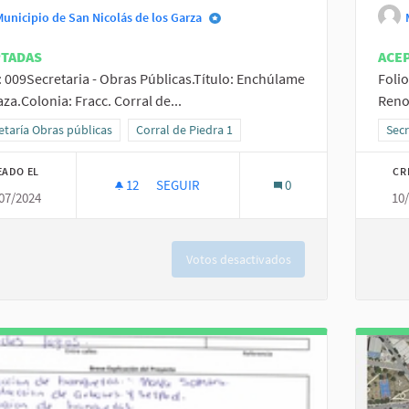
Municipio de San Nicolás de los Garza
PTADAS
ACE
: 009Secretaria - Obras Públicas.Título: Enchúlame
Folio
aza.Colonia: Fracc. Corral de...
Reno
ltados al filtrar por la categoría: Secretaría Obras públicas
etaría Obras públicas
Resultados al filtrar por el ámbito: Corral de Piedr
Corral de Piedra 1
Resu
Secr
EADO EL
CR
12
12 SEGUIDORAS
SEGUIR
0
07/2024
10
ENCHÚLAME LA PLAZA.
Votos desactivados