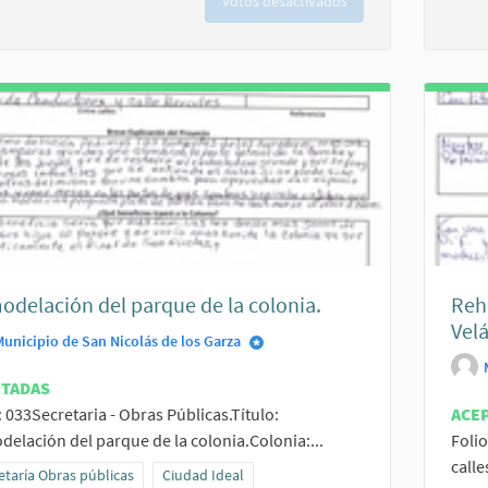
Votos desactivados
delación del parque de la colonia.
Reha
Velá
Municipio de San Nicolás de los Garza
PTADAS
: 033Secretaria - Obras Públicas.Título:
ACE
elación del parque de la colonia.Colonia:...
Folio
calle
ltados al filtrar por la categoría: Secretaría Obras públicas
etaría Obras públicas
Resultados al filtrar por el ámbito: Ciudad Ideal
Ciudad Ideal