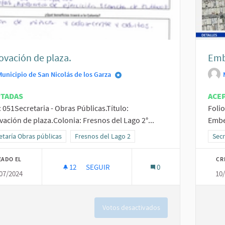
vación de plaza.
Emb
Municipio de San Nicolás de los Garza
PTADAS
ACE
: 051Secretaria - Obras Públicas.Título:
Folio
ación de plaza.Colonia: Fresnos del Lago 2°...
Embe
ltados al filtrar por la categoría: Secretaría Obras públicas
etaría Obras públicas
Resultados al filtrar por el ámbito: Fresnos del La
Fresnos del Lago 2
Resu
Secr
EADO EL
CR
12
12 SEGUIDORAS
SEGUIR
0
07/2024
10
RENOVACIÓN DE PLAZA.
Votos desactivados