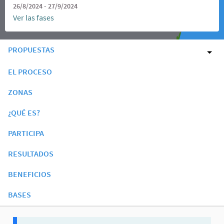
26/8/2024 - 27/9/2024
Ver las fases
PROPUESTAS
EL PROCESO
ZONAS
¿QUÉ ES?
PARTICIPA
RESULTADOS
BENEFICIOS
BASES