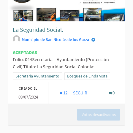
La Seguridad Social.
Municipio de San Nicolás de los Garza
ACEPTADAS
Folio: 044Secretaria – Ayuntamiento (Protección
Civil).Título: La Seguridad Social.Colonia:...
Resultados al filtrar por la categoría: Secretaría Ayuntamiento
Secretaría Ayuntamiento
Resultados al filtrar por el ámbito: B
Bosques de Linda Vista
CREADO EL
12
12 SEGUIDORAS
SEGUIR
0
09/07/2024
LA SEGURIDAD SOCIAL.
Votos desactivados