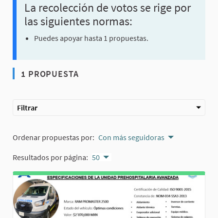
La recolección de votos se rige por
las siguientes normas:
Puedes apoyar hasta 1 propuestas.
1 PROPUESTA
Filtrar
Ordenar propuestas por:
Con más seguidoras
Resultados por página:
50