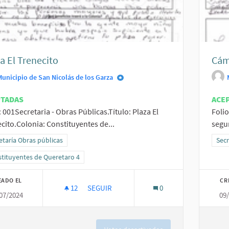
a El Trenecito
Cám
Municipio de San Nicolás de los Garza
PTADAS
ACE
: 001Secretaria - Obras Públicas.Título: Plaza El
Folio
cito.Colonia: Constituyentes de...
segu
ltados al filtrar por la categoría: Secretaría Obras públicas
etaría Obras públicas
Resu
Secr
ltados al filtrar por el ámbito: Constituyentes de Queretaro 4
tituyentes de Queretaro 4
EADO EL
CR
12
12 SEGUIDORAS
SEGUIR
0
07/2024
09
PLAZA EL TRENECITO