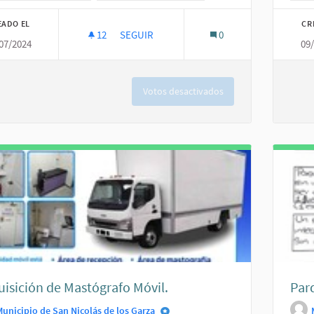
EADO EL
CR
12
12 SEGUIDORAS
SEGUIR
0
07/2024
09
LA SEGURIDAD SOCIAL.
Votos desactivados
isición de Mastógrafo Móvil.
Par
Municipio de San Nicolás de los Garza