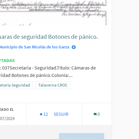
aras de seguridad Botones de pánico.
Municipio de San Nicolás de los Garza
PTADAS
: 037Secretaria - Seguridad.Título: Cámaras de
ridad Botones de pánico.Colonia:...
ltados al filtrar por la categoría: Secretaría Seguridad
etaría Seguridad
Resultados al filtrar por el ámbito: Talaverna CROC
Talaverna CROC
EADO EL
12
12 SEGUIDORAS
SEGUIR
0
/07/2024
CÁMARAS DE SEGURIDAD BOTONES DE PÁN