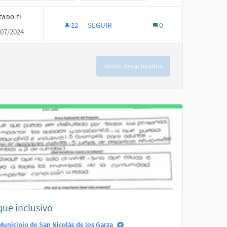
EADO EL
12
12 SEGUIDORAS
SEGUIR
0
/07/2024
LUMINARIAS Y REFLECTORES.
Votos desactivados
que inclusivo
Municipio de San Nicolás de los Garza