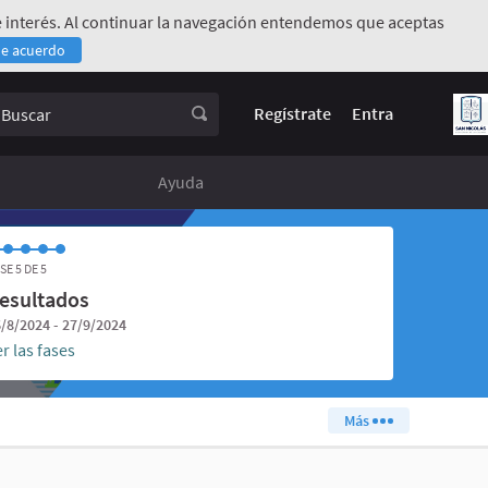
 de interés. Al continuar la navegación entendemos que aceptas
de acuerdo
rno)
uscar
Regístrate
Entra
Ayuda
SE 5 DE 5
esultados
/8/2024 - 27/9/2024
r las fases
Más