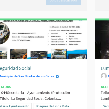
Votos desactivados
eguridad Social.
Lumi
Municipio de San Nicolás de los Garza
PTADAS
ACE
: 044Secretaria – Ayuntamiento (Protección
Folio
).Título: La Seguridad Social.Colonia:...
Lumin
ltados al filtrar por la categoría: Secretaría Ayuntamiento
etaría Ayuntamiento
Resultados al filtrar por el ámbito: Bosques de Lin
Bosques de Linda Vista
Resu
Secr