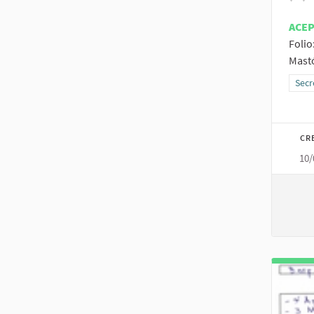
ACE
Folio
Mastó
Resu
Secr
CR
10/