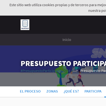
Este sitio web utiliza cookies propias y de terceros para mej
nuestra pol
Inicio
PRESUPUESTO PARTICIPA
#PresupuestoParticipativo2024
Presupuesto Par
(Enlace externo)
EL PROCESO
ZONAS
¿QUÉ ES?
PARTICIPA