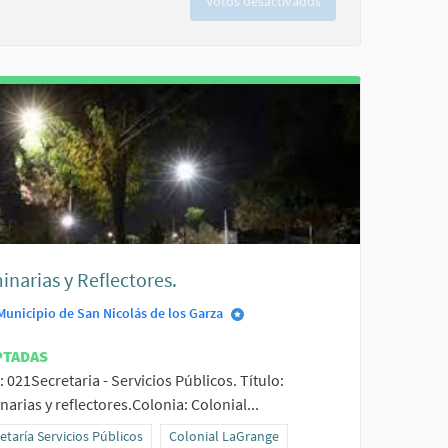
Votos desactivados
narias y Reflectores.
Municipio de San Nicolás de los Garza
PTADAS
: 021Secretaria - Servicios Públicos. Título:
arias y reflectores.Colonia: Colonial...
da Vista
ltados al filtrar por la categoría: Secretaría Servicios Públicos
etaría Servicios Públicos
Resultados al filtrar por el ámbito: Colonial L
Colonial LaGrange