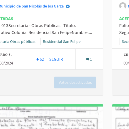
Municipio de San Nicolás de los Garza
PTADAS
ACE
: 013Secretaria - Obras Públicas. Título:
Folio
ativo.Colonia: Residencial San FelipeNombre:...
Segur
ltados al filtrar por la categoría: Secretaría Obras públicas
etaría Obras públicas
Resultados al filtrar por el ámbito: Residencial San
Residencial San Felipe
Resu
Secr
EADO EL
CR
52
52 SEGUIDORAS
SEGUIR
1
08/2024
09
MEJORATIVO SAN FELIPE
Votos desactivados