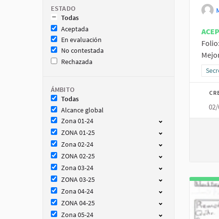
ESTADO
Todas
Aceptada
ACE
En evaluación
Folio
No contestada
Mejor
Rechazada
Resu
Secr
ÁMBITO
CR
Todas
02/
Alcance global
Zona 01-24
ZONA 01-25
Zona 02-24
ZONA 02-25
Zona 03-24
ZONA 03-25
Zona 04-24
ZONA 04-25
Zona 05-24