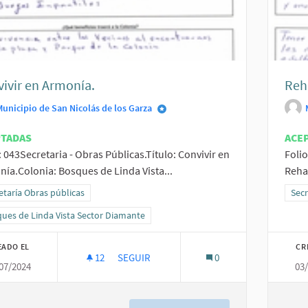
ivir en Armonía.
Reh
Municipio de San Nicolás de los Garza
PTADAS
ACE
: 043Secretaria - Obras Públicas.Título: Convivir en
Folio
ía.Colonia: Bosques de Linda Vista...
Rehab
ltados al filtrar por la categoría: Secretaría Obras públicas
etaría Obras públicas
Resu
Secr
ltados al filtrar por el ámbito: Bosques de Linda Vista Sector Diamante
ues de Linda Vista Sector Diamante
EADO EL
CR
12
12 SEGUIDORAS
SEGUIR
0
07/2024
03
CONVIVIR EN ARMONÍA.