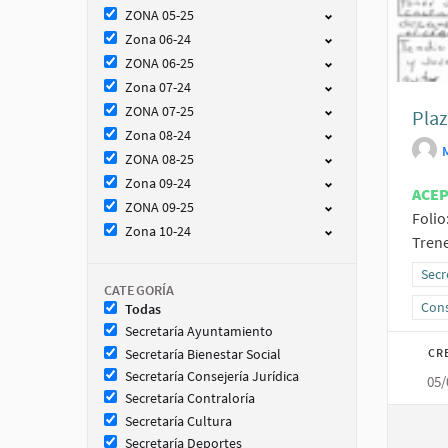
ZONA 05-25
Zona 06-24
ZONA 06-25
Zona 07-24
ZONA 07-25
Plaz
Zona 08-24
ZONA 08-25
Zona 09-24
ACE
ZONA 09-25
Folio
Zona 10-24
Trene
Resu
Secr
CATEGORÍA
Resu
Cons
Todas
Secretaría Ayuntamiento
CR
Secretaría Bienestar Social
Secretaría Consejería Jurídica
05/
Secretaría Contraloría
Secretaría Cultura
Secretaría Deportes