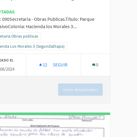
PTADAS
: 090Secretaria - Obras Publicas.Título: Parque
sivoColonia: Hacienda los Morales 3...
ltados al filtrar por la categoría: Secretaría Obras públicas
etaría Obras públicas
ltados al filtrar por el ámbito: Hacienda Los Morales 3 (SegundaEtapa)
ienda Los Morales 3 (SegundaEtapa)
EADO EL
12
12 SEGUIDORAS
SEGUIR
0
/08/2024
PARQUE INCLUSIVO
Votos desactivados