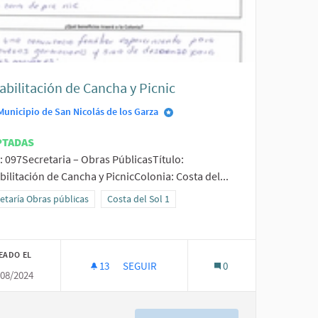
abilitación de Cancha y Picnic
Municipio de San Nicolás de los Garza
PTADAS
: 097Secretaria – Obras PúblicasTítulo:
ilitación de Cancha y PicnicColonia: Costa del...
ltados al filtrar por la categoría: Secretaría Obras públicas
etaría Obras públicas
Resultados al filtrar por el ámbito: Costa del Sol 1
Costa del Sol 1
EADO EL
13
13 SEGUIDORAS
SEGUIR
0
/08/2024
REHABILITACIÓN DE CANCHA Y PICNIC