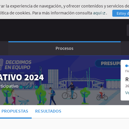
orar la experiencia de navegación, y ofrecer contenidos y servicios
ítica de cookies. Para más información consulta
aquí
.
Estoy 
(Enlace exte
B
Procesos
FA
TIVO 2024
R
ticipativo
26
Ve
PROPUESTAS
RESULTADOS