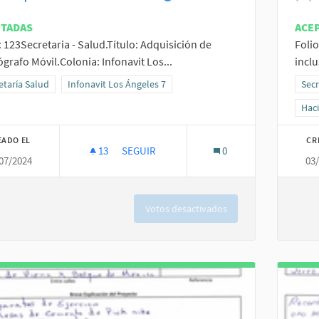
PTADAS
ACE
: 123Secretaria - Salud.Título: Adquisición de
Folio
grafo Móvil.Colonia: Infonavit Los...
inclu
ltados al filtrar por la categoría: Secretaría Salud
etaría Salud
Resultados al filtrar por el ámbito: Infonavit Los Ángeles 7
Infonavit Los Ángeles 7
Resu
Secr
Resu
Hac
EADO EL
CR
13
13 SEGUIDORAS
SEGUIR
0
07/2024
03
ADQUISICIÓN DE MASTÓGRAFO MÓVIL.
Votos desactivados