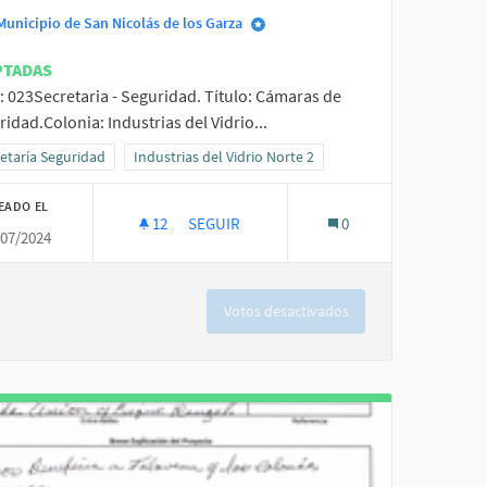
Municipio de San Nicolás de los Garza
PTADAS
: 023Secretaria - Seguridad. Título: Cámaras de
idad.Colonia: Industrias del Vidrio...
 Felipe
ltados al filtrar por la categoría: Secretaría Seguridad
etaría Seguridad
Resultados al filtrar por el ámbito: Industrias del Vidri
Industrias del Vidrio Norte 2
EADO EL
12
12 SEGUIDORAS
SEGUIR
0
/07/2024
CÁMARAS DE SEGURIDAD.
Votos desactivados