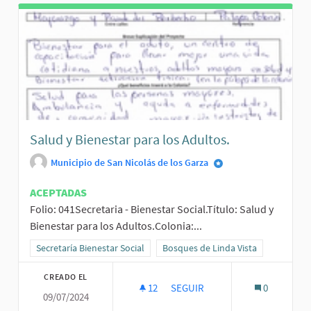
Salud y Bienestar para los Adultos.
Municipio de San Nicolás de los Garza
ACEPTADAS
Folio: 041Secretaria - Bienestar Social.Título: Salud y
Bienestar para los Adultos.Colonia:...
Resultados al filtrar por la categoría: Secretaría Bienestar Social
Secretaría Bienestar Social
Resultados al filtrar por el ámbito:
Bosques de Linda Vista
CREADO EL
12
12 SEGUIDORAS
SEGUIR
0
09/07/2024
SALUD Y BIENESTAR PARA LOS 