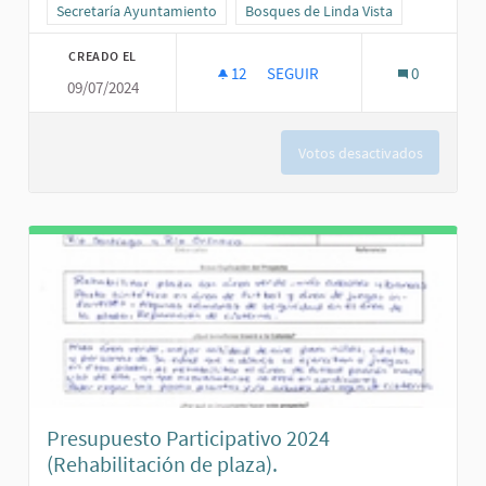
Resultados al filtrar por la categoría: Secretaría Ayuntamiento
Secretaría Ayuntamiento
Resultados al filtrar por el ámbito: B
Bosques de Linda Vista
CREADO EL
12
12 SEGUIDORAS
SEGUIR
0
09/07/2024
LA SEGURIDAD SOCIAL.
Votos desactivados
Presupuesto Participativo 2024
(Rehabilitación de plaza).