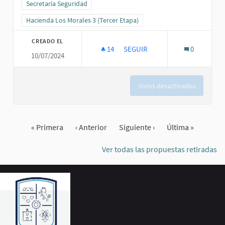
Resultados al filtrar por la categoría: Secretaría Seguridad
Secretaría Seguridad
Resultados al filtrar por el ámbito: Hacienda Los Morales 3 (Tercer
Hacienda Los Morales 3 (Tercer Etapa)
CREADO EL
14
14 SEGUIDORAS
SEGUIR
0
10/07/2024
CIRCUITO DE SEGURIDAD (CÁM
Votos desactivados
« Primera
‹ Anterior
Siguiente ›
Última »
Ver todas las propuestas retiradas