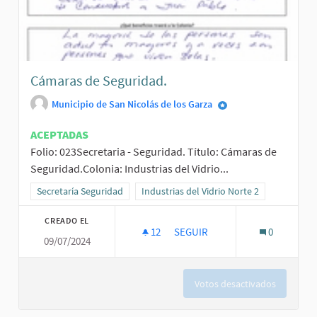
Cámaras de Seguridad.
Municipio de San Nicolás de los Garza
ACEPTADAS
Folio: 023Secretaria - Seguridad. Título: Cámaras de
Seguridad.Colonia: Industrias del Vidrio...
Resultados al filtrar por la categoría: Secretaría Seguridad
Secretaría Seguridad
Resultados al filtrar por el ámbito: Indust
Industrias del Vidrio Norte 2
CREADO EL
12
12 SEGUIDORAS
SEGUIR
0
09/07/2024
CÁMARAS DE SEGURIDAD.
Votos desactivados