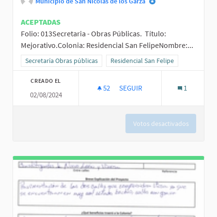
Municipio de San Nicolás de los Garza
ACEPTADAS
Folio: 013Secretaria - Obras Públicas. Título:
Mejorativo.Colonia: Residencial San FelipeNombre:...
Resultados al filtrar por la categoría: Secretaría Obras públicas
Secretaría Obras públicas
Resultados al filtrar por el ámbito: R
Residencial San Felipe
CREADO EL
52
52 SEGUIDORAS
SEGUIR
1
02/08/2024
MEJORATIVO SAN FELIPE
Votos desactivados