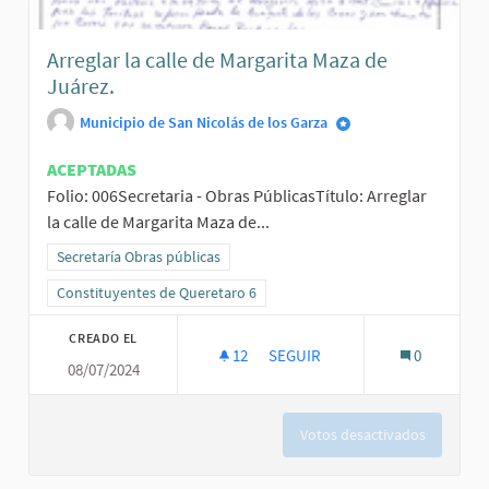
Arreglar la calle de Margarita Maza de
Juárez.
Municipio de San Nicolás de los Garza
ACEPTADAS
Folio: 006Secretaria - Obras PúblicasTítulo: Arreglar
la calle de Margarita Maza de...
Resultados al filtrar por la categoría: Secretaría Obras públicas
Secretaría Obras públicas
Resultados al filtrar por el ámbito: Constituyentes de Queretaro 6
Constituyentes de Queretaro 6
CREADO EL
12
12 SEGUIDORAS
SEGUIR
0
08/07/2024
ARREGLAR LA CALLE DE MARGAR
Votos desactivados