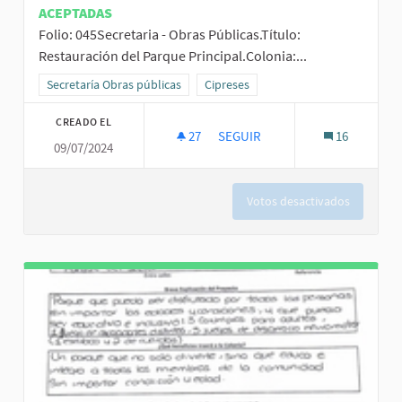
ACEPTADAS
Folio: 045Secretaria - Obras Públicas.Título:
Restauración del Parque Principal.Colonia:...
Resultados al filtrar por la categoría: Secretaría Obras públicas
Secretaría Obras públicas
Resultados al filtrar por el ámbito: C
Cipreses
CREADO EL
27
27 SEGUIDORAS
SEGUIR
16
09/07/2024
RESTAURACIÓN DEL PARQUE PR
Votos desactivados