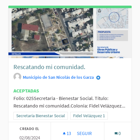
Rescatando mi comunidad.
Municipio de San Nicolás de los Garza
ACEPTADAS
Folio: 025Secretaria - Bienestar Social. Título:
Rescatando mi comunidad.Colonia: Fidel Velázquez...
Resultados al filtrar por la categoría: Secretaría Bienestar Social
Secretaría Bienestar Social
Resultados al filtrar por el ámbito: 
Fidel Velázquez 1
CREADO EL
13
13 SEGUIDORAS
SEGUIR
0
02/08/2024
RESCATANDO MI COMUNIDAD.