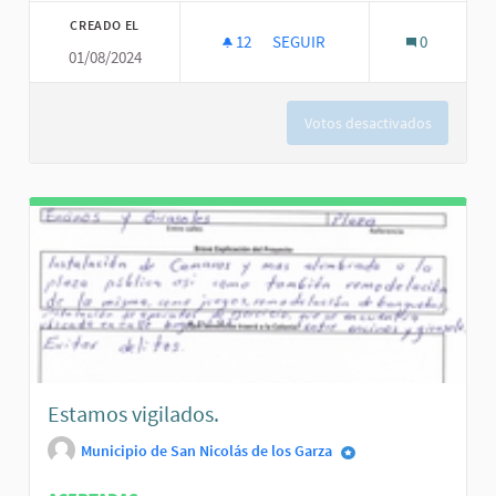
CREADO EL
12
12 SEGUIDORAS
SEGUIR
0
01/08/2024
EQUIPAMIENTO PARA LA PLAZA.
Votos desactivados
Estamos vigilados.
Municipio de San Nicolás de los Garza