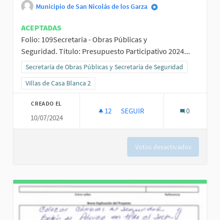
Municipio de San Nicolás de los Garza
ACEPTADAS
Folio: 109Secretaria - Obras Públicas y
Seguridad. Título: Presupuesto Participativo 2024...
Resultados al filtrar por la categoría: Secretaría de Obras Públicas
Secretaría de Obras Públicas y Secretaría de Seguridad
Resultados al filtrar por el ámbito: Villas de Casa Blanca 2
Villas de Casa Blanca 2
CREADO EL
12
12 SEGUIDORAS
SEGUIR
0
10/07/2024
PRESUPUESTO PARTICIPATIVO 2
Votos desactivados