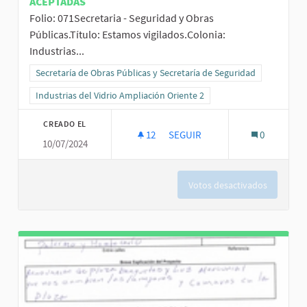
ACEPTADAS
Folio: 071Secretaria - Seguridad y Obras
Públicas.Título: Estamos vigilados.Colonia:
Industrias...
Resultados al filtrar por la categoría: Secretaría de Obras Públicas
Secretaría de Obras Públicas y Secretaría de Seguridad
Resultados al filtrar por el ámbito: Industrias del Vidrio Ampliación
Industrias del Vidrio Ampliación Oriente 2
CREADO EL
12
12 SEGUIDORAS
SEGUIR
0
10/07/2024
ESTAMOS VIGILADOS.
Votos desactivados