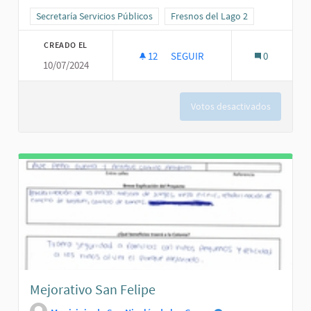
Resultados al filtrar por la categoría: Secretaría Servicios Públicos
Secretaría Servicios Públicos
Resultados al filtrar por el ámbit
Fresnos del Lago 2
CREADO EL
12
12 SEGUIDORAS
SEGUIR
0
10/07/2024
LUMINARIAS 2 SEC.
Votos desactivados
Mejorativo San Felipe