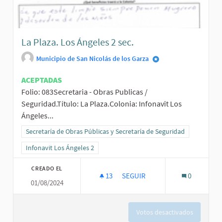
La Plaza. Los Ángeles 2 sec.
Municipio de San Nicolás de los Garza
ACEPTADAS
Folio: 083Secretaria - Obras Publicas /
Seguridad.Título: La Plaza.Colonia: Infonavit Los
Ángeles...
Resultados al filtrar por la categoría: Secretaría de Obras Públicas
Secretaría de Obras Públicas y Secretaría de Seguridad
Resultados al filtrar por el ámbito: Infonavit Los Ángeles 2
Infonavit Los Ángeles 2
CREADO EL
13
13 SEGUIDORAS
SEGUIR
0
01/08/2024
LA PLAZA. LOS ÁNGELES 2 SEC.
Votos desactivados