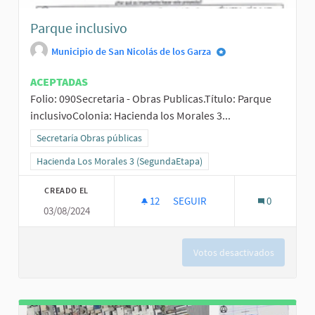
Parque inclusivo
Municipio de San Nicolás de los Garza
ACEPTADAS
Folio: 090Secretaria - Obras Publicas.Título: Parque
inclusivoColonia: Hacienda los Morales 3...
Resultados al filtrar por la categoría: Secretaría Obras públicas
Secretaría Obras públicas
Resultados al filtrar por el ámbito: Hacienda Los Morales 3 (Segun
Hacienda Los Morales 3 (SegundaEtapa)
CREADO EL
12
12 SEGUIDORAS
SEGUIR
0
03/08/2024
PARQUE INCLUSIVO
Votos desactivados