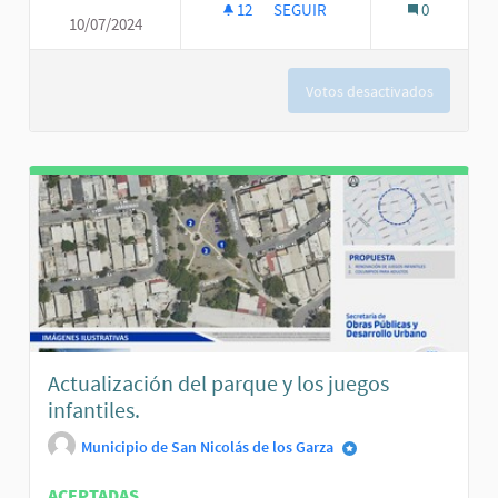
12
12 SEGUIDORAS
SEGUIR
0
10/07/2024
PAVIMENTACIÓN DE CALLE CÓR
Votos desactivados
Actualización del parque y los juegos
infantiles.
Municipio de San Nicolás de los Garza
ACEPTADAS