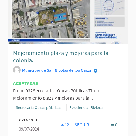
Mejoramiento plaza y mejoras para la
colonia.
Municipio de San Nicolás de los Garza
ACEPTADAS
Folio: 032Secretaria - Obras Públicas.Título:
Mejoramiento plaza y mejoras para la...
Resultados al filtrar por la categoría: Secretaría Obras públicas
Secretaría Obras públicas
Resultados al filtrar por el ámbito: R
Residencial Riviera
CREADO EL
12
12 SEGUIDORAS
SEGUIR
0
09/07/2024
MEJORAMIENTO PLAZA Y MEJOR