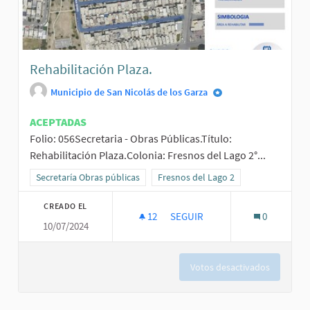
Rehabilitación Plaza.
Municipio de San Nicolás de los Garza
ACEPTADAS
Folio: 056Secretaria - Obras Públicas.Título:
Rehabilitación Plaza.Colonia: Fresnos del Lago 2°...
Resultados al filtrar por la categoría: Secretaría Obras públicas
Secretaría Obras públicas
Resultados al filtrar por el ámbito: F
Fresnos del Lago 2
CREADO EL
12
12 SEGUIDORAS
SEGUIR
0
10/07/2024
REHABILITACIÓN PLAZA.
Votos desactivados