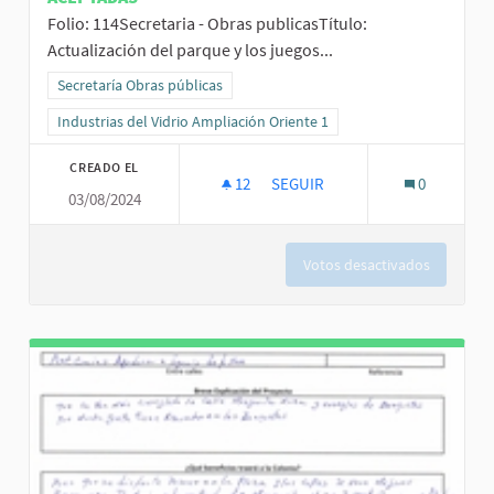
Folio: 114Secretaria - Obras publicasTítulo:
Actualización del parque y los juegos...
Resultados al filtrar por la categoría: Secretaría Obras públicas
Secretaría Obras públicas
Resultados al filtrar por el ámbito: Industrias del Vidrio Ampliación
Industrias del Vidrio Ampliación Oriente 1
CREADO EL
12
12 SEGUIDORAS
SEGUIR
0
03/08/2024
ACTUALIZACIÓN DEL PARQUE Y 
Votos desactivados