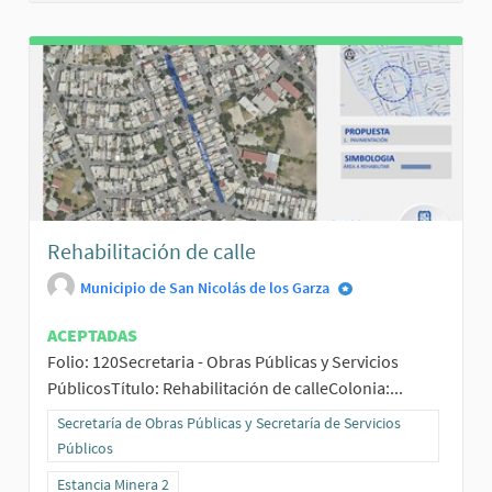
Rehabilitación de calle
Municipio de San Nicolás de los Garza
ACEPTADAS
Folio: 120Secretaria - Obras Públicas y Servicios
PúblicosTítulo: Rehabilitación de calleColonia:...
Resultados al filtrar por la categoría: Secretaría de Obras Públicas 
Secretaría de Obras Públicas y Secretaría de Servicios
Públicos
Resultados al filtrar por el ámbito: Estancia Minera 2
Estancia Minera 2