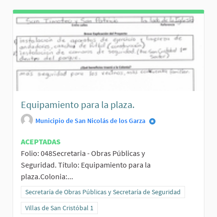
Equipamiento para la plaza.
Municipio de San Nicolás de los Garza
ACEPTADAS
Folio: 048Secretaria - Obras Públicas y
Seguridad. Título: Equipamiento para la
plaza.Colonia:...
Resultados al filtrar por la categoría: Secretaría de Obras Públicas
Secretaría de Obras Públicas y Secretaría de Seguridad
Resultados al filtrar por el ámbito: Villas de San Cristóbal 1
Villas de San Cristóbal 1