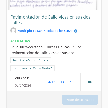
Pavimentación de Calle Vicsa en sus dos
calles.
Municipio de San Nicolás de los Garza
ACEPTADAS
Folio: 002Secretaria - Obras Públicas.Título:
Pavimentación de Calle Vicsa en sus dos...
Resultados al filtrar por la categoría: Secretaría Obras públicas
Secretaría Obras públicas
Resultados al filtrar por el ámbito: Industrias del Vidrio Norte 1
Industrias del Vidrio Norte 1
CREADO EL
12
12 SEGUIDORAS
SEGUIR
0
05/07/2024
PAVIMENTACIÓN DE CALLE VICS
Votos desactivados