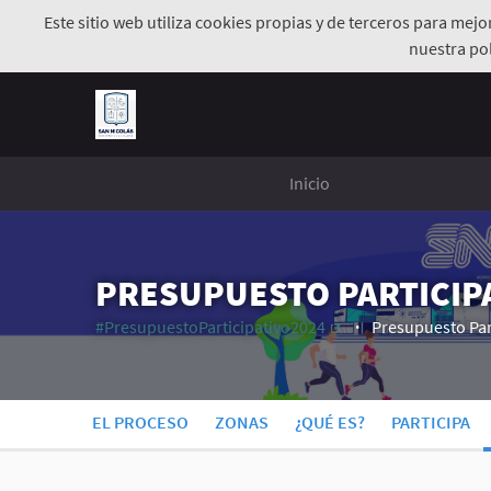
Este sitio web utiliza cookies propias y de terceros para mej
nuestra pol
Inicio
PRESUPUESTO PARTICIPA
#PresupuestoParticipativo2024
Presupuesto Par
(Enlace externo)
EL PROCESO
ZONAS
¿QUÉ ES?
PARTICIPA