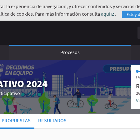
orar la experiencia de navegación, y ofrecer contenidos y servicios
ítica de cookies. Para más información consulta
aquí
.
Estoy 
(Enlace exte
B
Procesos
FA
TIVO 2024
R
ticipativo
26
Ve
PROPUESTAS
RESULTADOS