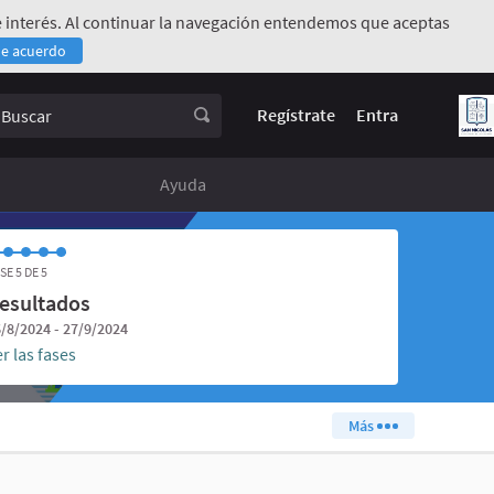
 de interés. Al continuar la navegación entendemos que aceptas
de acuerdo
rno)
uscar
Regístrate
Entra
Ayuda
SE 5 DE 5
esultados
/8/2024 - 27/9/2024
r las fases
Más