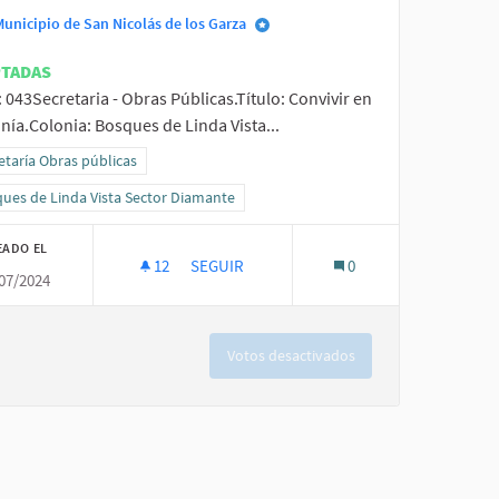
Municipio de San Nicolás de los Garza
PTADAS
: 043Secretaria - Obras Públicas.Título: Convivir en
ía.Colonia: Bosques de Linda Vista...
ltados al filtrar por la categoría: Secretaría Obras públicas
etaría Obras públicas
ltados al filtrar por el ámbito: Bosques de Linda Vista Sector Diamante
ues de Linda Vista Sector Diamante
EADO EL
12
12 SEGUIDORAS
SEGUIR
0
07/2024
CONVIVIR EN ARMONÍA.
Votos desactivados