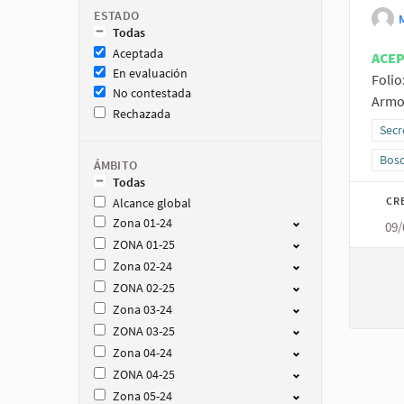
ESTADO
Todas
Aceptada
ACE
En evaluación
Folio
No contestada
Armon
Rechazada
Resu
Secr
Resu
Bosq
ÁMBITO
Todas
CR
Alcance global
Zona 01-24
09/
ZONA 01-25
Zona 02-24
ZONA 02-25
Zona 03-24
ZONA 03-25
Zona 04-24
ZONA 04-25
Zona 05-24