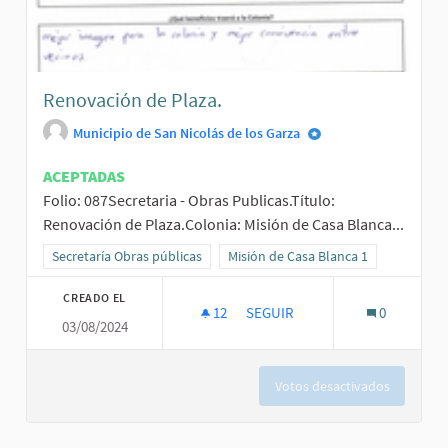
Renovación de Plaza.
Municipio de San Nicolás de los Garza
ACEPTADAS
Folio: 087Secretaria - Obras Publicas.Título:
Renovación de Plaza.Colonia: Misión de Casa Blanca...
Resultados al filtrar por la categoría: Secretaría Obras públicas
Secretaría Obras públicas
Resultados al filtrar por el ámbito: M
Misión de Casa Blanca 1
CREADO EL
12
12 SEGUIDORAS
SEGUIR
0
03/08/2024
RENOVACIÓN DE PLAZA.
Votos desactivados