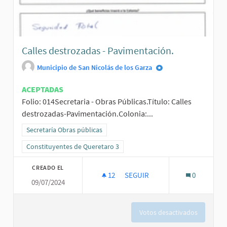
Calles destrozadas - Pavimentación.
Municipio de San Nicolás de los Garza
ACEPTADAS
Folio: 014Secretaria - Obras Públicas.Título: Calles
destrozadas-Pavimentación.Colonia:...
Resultados al filtrar por la categoría: Secretaría Obras públicas
Secretaría Obras públicas
Resultados al filtrar por el ámbito: Constituyentes de Queretaro 3
Constituyentes de Queretaro 3
CREADO EL
12
12 SEGUIDORAS
SEGUIR
0
09/07/2024
CALLES DESTROZADAS - PAVIM
Votos desactivados