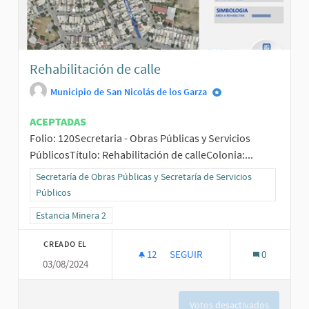
Rehabilitación de calle
Municipio de San Nicolás de los Garza
ACEPTADAS
Folio: 120Secretaria - Obras Públicas y Servicios
PúblicosTítulo: Rehabilitación de calleColonia:...
Resultados al filtrar por la categoría: Secretaría de Obras Públicas 
Secretaría de Obras Públicas y Secretaría de Servicios
Públicos
Resultados al filtrar por el ámbito: Estancia Minera 2
Estancia Minera 2
CREADO EL
12
12 SEGUIDORAS
SEGUIR
0
03/08/2024
REHABILITACIÓN DE CALLE
Votos desactivados